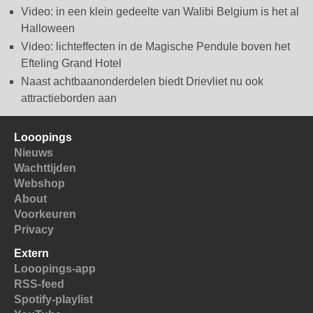
Video: in een klein gedeelte van Walibi Belgium is het al
Halloween
Video: lichteffecten in de Magische Pendule boven het
Efteling Grand Hotel
Naast achtbaanonderdelen biedt Drievliet nu ook
attractieborden aan
Looopings
Nieuws
Wachttijden
Webshop
About
Voorkeuren
Privacy
Extern
Looopings-app
RSS-feed
Spotify-playlist