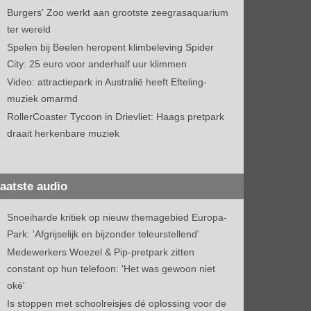
Burgers' Zoo werkt aan grootste zeegrasaquarium
ter wereld
Spelen bij Beelen heropent klimbeleving Spider
City: 25 euro voor anderhalf uur klimmen
Video: attractiepark in Australië heeft Efteling-
muziek omarmd
RollerCoaster Tycoon in Drievliet: Haags pretpark
draait herkenbare muziek
aatste audio
Snoeiharde kritiek op nieuw themagebied Europa-
Park: 'Afgrijselijk en bijzonder teleurstellend'
Medewerkers Woezel & Pip-pretpark zitten
constant op hun telefoon: 'Het was gewoon niet
oké'
Is stoppen met schoolreisjes dé oplossing voor de