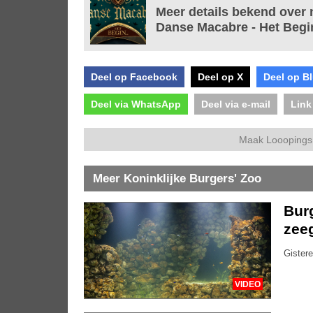
Meer details bekend over 
Danse Macabre - Het Begi
Deel op Facebook
Deel op X
Deel op B
Deel via WhatsApp
Deel via e-mail
Link
Maak Looopings 
Meer Koninklijke Burgers' Zoo
Bur
zee
Gistere
VIDEO