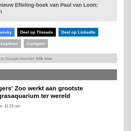
nieuw Efteling-boek van Paul van Loon:
n
luesky
Deel op Threads
Deel op LinkedIn
 kopiëren
Corrigeer
je Google-favoriet:
klik hier
gers' Zoo werkt aan grootste
grasaquarium ter wereld
n, 11.23 uur