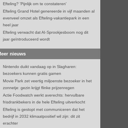
Efteling? 'Pijnlijk om te constateren'
Efteling Grand Hotel genereerde in vijf maanden al
evenveel omzet als Efteling-vakantiepark in een
heel jaar
Efteling verwacht dat AI-Sprookjesboom nog dit
jaar geïntroduceerd wordt
eer nieuws
Nintendo duikt vandaag op in Slagharen:
bezoekers kunnen gratis gamen
Movie Park zet veertig miljoenste bezoeker in het
zonnetje: gezin krijgt flinke prijzenregen
Actie Foodwatch werkt averechts: hervulbare
frisdrankbekers in de hele Efteling uitverkocht
Efteling is gestopt met communiceren dat het
bedrijf in 2032 klimaatpositief wil zijn: dit zit
erachter