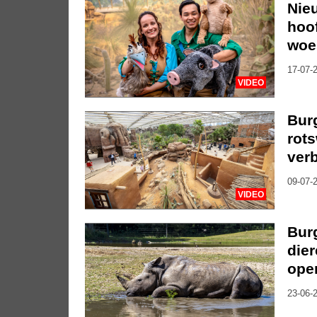
Nie
hoo
woe
17-07-2
VIDEO
Bur
rot
ver
09-07-2
VIDEO
Burg
die
ope
23-06-2