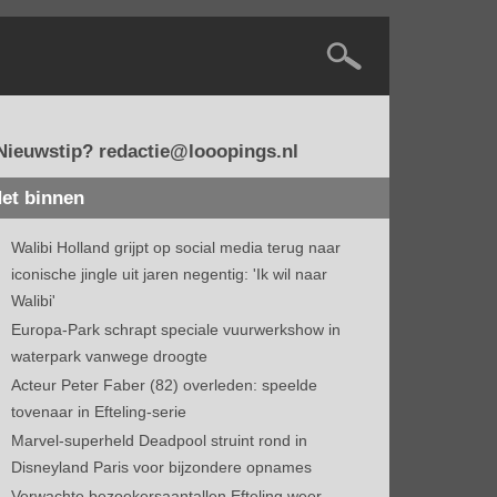
Nieuwstip? redactie@looopings.nl
et binnen
Walibi Holland grijpt op social media terug naar
iconische jingle uit jaren negentig: 'Ik wil naar
Walibi'
Europa-Park schrapt speciale vuurwerkshow in
waterpark vanwege droogte
Acteur Peter Faber (82) overleden: speelde
tovenaar in Efteling-serie
Marvel-superheld Deadpool struint rond in
Disneyland Paris voor bijzondere opnames
Verwachte bezoekersaantallen Efteling weer