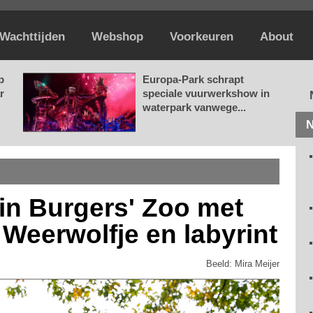
Wachttijden
Webshop
Voorkeuren
About
p
Europa-Park schrapt
r
speciale vuurwerkshow in
waterpark vanwege...
N
in Burgers' Zoo met
 Weerwolfje en labyrint
Beeld: Mira Meijer