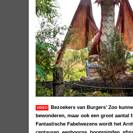
Bezoekers van Burgers' Zoo kunne
VIDEO
bewonderen, maar ook een groot aantal f
Fantastische Fabelwezens wordt het Arn
centauren, eenhoorns, boomnimfen, sfin