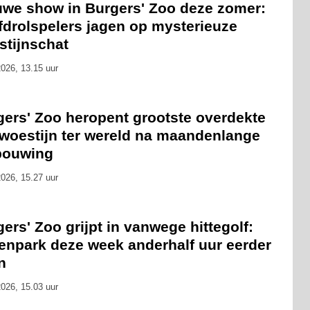
uwe show in Burgers' Zoo deze zomer:
fdrolspelers jagen op mysterieuze
stijnschat
026, 13.15 uur
gers' Zoo heropent grootste overdekte
swoestijn ter wereld na maandenlange
bouwing
026, 15.27 uur
ers' Zoo grijpt in vanwege hittegolf:
renpark deze week anderhalf uur eerder
n
026, 15.03 uur