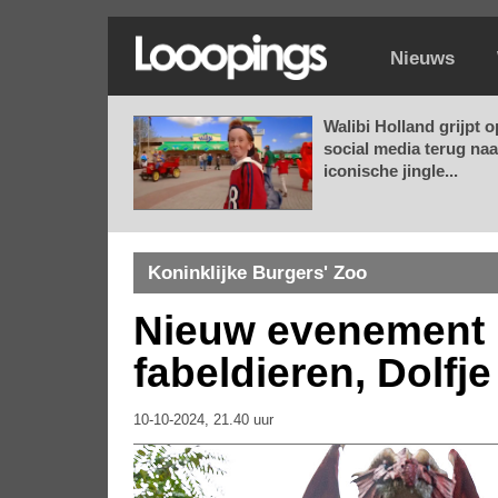
Nieuws
Walibi Holland grijpt o
social media terug naa
iconische jingle...
Koninklijke Burgers' Zoo
Nieuw evenement 
fabeldieren, Dolfje
10-10-2024, 21.40 uur