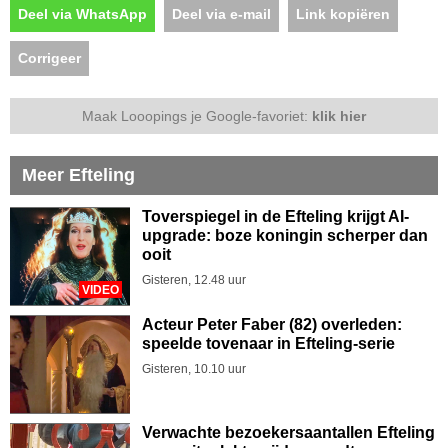
Deel via WhatsApp
Deel via e-mail
Link kopiëren
Corrigeer
Maak Looopings je Google-favoriet:
klik hier
Meer Efteling
Toverspiegel in de Efteling krijgt AI-
upgrade: boze koningin scherper dan
ooit
Gisteren, 12.48 uur
VIDEO
Acteur Peter Faber (82) overleden:
speelde tovenaar in Efteling-serie
Gisteren, 10.10 uur
Verwachte bezoekersaantallen Efteling