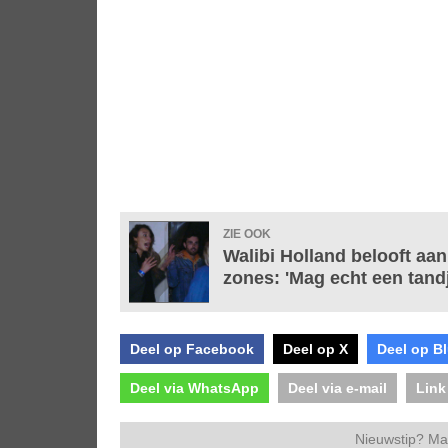
ZIE OOK
Walibi Holland belooft aa
zones: 'Mag echt een tandj
Deel op Facebook
Deel op X
Deel op B
Deel via WhatsApp
Deel via e-mail
Link
Nieuwstip? Ma