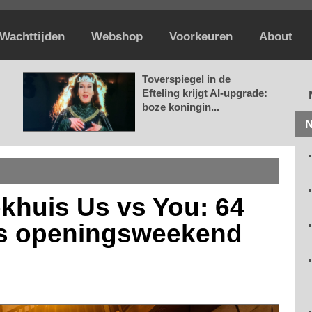
Wachttijden
Webshop
Voorkeuren
About
Toverspiegel in de
Efteling krijgt AI-upgrade:
boze koningin...
N
khuis Us vs You: 64
ets openingsweekend