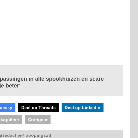
npassingen in alle spookhuizen en scare
e beter'
luesky
Deel op Threads
Deel op LinkedIn
 kopiëren
Corrigeer
il
redactie@looopings.nl