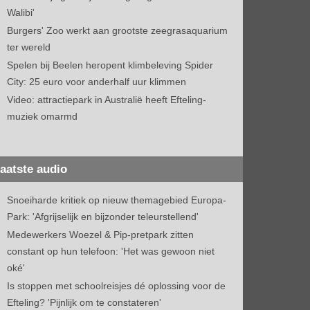
Walibi'
Burgers' Zoo werkt aan grootste zeegrasaquarium
ter wereld
Spelen bij Beelen heropent klimbeleving Spider
City: 25 euro voor anderhalf uur klimmen
Video: attractiepark in Australië heeft Efteling-
muziek omarmd
aatste audio
Snoeiharde kritiek op nieuw themagebied Europa-
Park: 'Afgrijselijk en bijzonder teleurstellend'
Medewerkers Woezel & Pip-pretpark zitten
constant op hun telefoon: 'Het was gewoon niet
oké'
Is stoppen met schoolreisjes dé oplossing voor de
Efteling? 'Pijnlijk om te constateren'