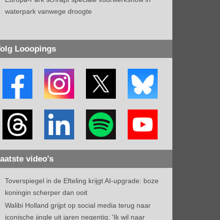
waterpark vanwege droogte
olg Looopings
aatste video's
Toverspiegel in de Efteling krijgt AI-upgrade: boze
koningin scherper dan ooit
Walibi Holland grijpt op social media terug naar
iconische jingle uit jaren negentig: 'Ik wil naar