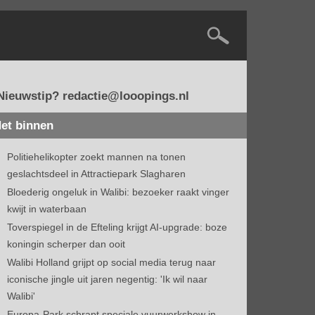
Nieuwstip? redactie@looopings.nl
et binnen
Politiehelikopter zoekt mannen na tonen
geslachtsdeel in Attractiepark Slagharen
Bloederig ongeluk in Walibi: bezoeker raakt vinger
kwijt in waterbaan
Toverspiegel in de Efteling krijgt AI-upgrade: boze
koningin scherper dan ooit
Walibi Holland grijpt op social media terug naar
iconische jingle uit jaren negentig: 'Ik wil naar
Walibi'
Europa-Park schrapt speciale vuurwerkshow in