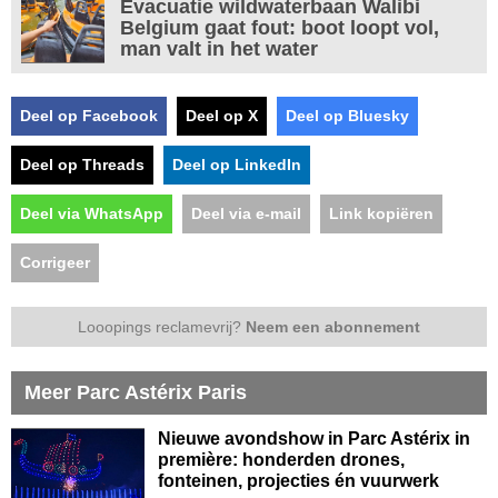
Evacuatie wildwaterbaan Walibi
Belgium gaat fout: boot loopt vol,
man valt in het water
Deel op Facebook
Deel op X
Deel op Bluesky
Deel op Threads
Deel op LinkedIn
Deel via WhatsApp
Deel via e-mail
Link kopiëren
Corrigeer
Looopings reclamevrij?
Neem een abonnement
Meer Parc Astérix Paris
Nieuwe avondshow in Parc Astérix in
première: honderden drones,
fonteinen, projecties én vuurwerk