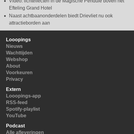
Video: lichteffecten in de Magische Pendule boven het
Efteling Grand Hotel
Naast achtbaanonderdelen biedt Drievliet nu ook
attractieborden aan
Looopings
Nieuws
Wachttijden
Webshop
About
Voorkeuren
Privacy
Extern
Looopings-app
RSS-feed
Spotify-playlist
YouTube
Podcast
Alle afleveringen