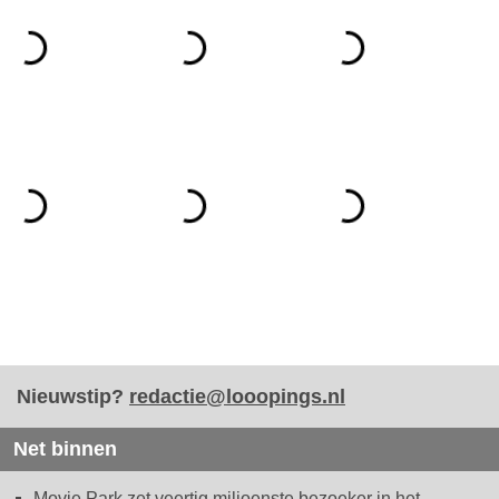
Nieuwstip?
redactie@looopings.nl
Net binnen
Movie Park zet veertig miljoenste bezoeker in het