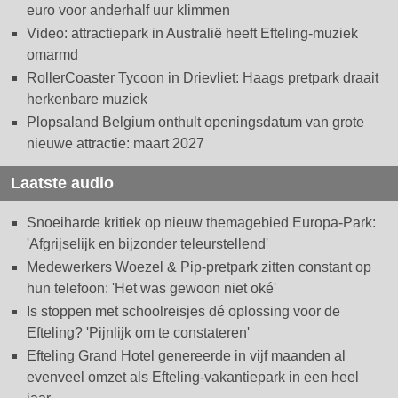
euro voor anderhalf uur klimmen
Video: attractiepark in Australië heeft Efteling-muziek
omarmd
RollerCoaster Tycoon in Drievliet: Haags pretpark draait
herkenbare muziek
Plopsaland Belgium onthult openingsdatum van grote
nieuwe attractie: maart 2027
Laatste audio
Snoeiharde kritiek op nieuw themagebied Europa-Park:
'Afgrijselijk en bijzonder teleurstellend'
Medewerkers Woezel & Pip-pretpark zitten constant op
hun telefoon: 'Het was gewoon niet oké'
Is stoppen met schoolreisjes dé oplossing voor de
Efteling? 'Pijnlijk om te constateren'
Efteling Grand Hotel genereerde in vijf maanden al
evenveel omzet als Efteling-vakantiepark in een heel