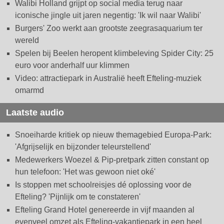
Walibi Holland grijpt op social media terug naar
iconische jingle uit jaren negentig: 'Ik wil naar Walibi'
Burgers' Zoo werkt aan grootste zeegrasaquarium ter
wereld
Spelen bij Beelen heropent klimbeleving Spider City: 25
euro voor anderhalf uur klimmen
Video: attractiepark in Australië heeft Efteling-muziek
omarmd
Laatste audio
Snoeiharde kritiek op nieuw themagebied Europa-Park:
'Afgrijselijk en bijzonder teleurstellend'
Medewerkers Woezel & Pip-pretpark zitten constant op
hun telefoon: 'Het was gewoon niet oké'
Is stoppen met schoolreisjes dé oplossing voor de
Efteling? 'Pijnlijk om te constateren'
Efteling Grand Hotel genereerde in vijf maanden al
evenveel omzet als Efteling-vakantiepark in een heel