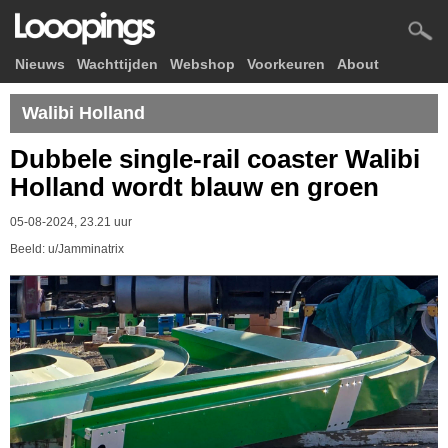
Nieuws
Wachttijden
Webshop
Voorkeuren
About
Walibi Holland
Dubbele single-rail coaster Walibi
Holland wordt blauw en groen
05-08-2024, 23.21 uur
Beeld: u/Jamminatrix