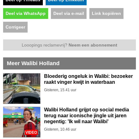
Deel via WhatsApp
Deel via e-mail
Link kopiëren
Corrigeer
Looopings reclamevrij?
Neem een abonnement
Meer Walibi Holland
Bloederig ongeluk in Walibi: bezoeker
raakt vinger kwijt in waterbaan
Gisteren, 15.41 uur
Walibi Holland grijpt op social media
terug naar iconische jingle uit jaren
negentig: 'Ik wil naar Walibi'
Gisteren, 10.46 uur
VIDEO