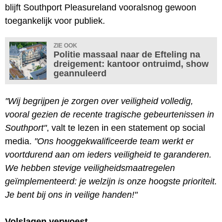
blijft Southport Pleasureland vooralsnog gewoon
toegankelijk voor publiek.
ZIE OOK
Politie massaal naar de Efteling na
dreigement: kantoor ontruimd, show
geannuleerd
"Wij begrijpen je zorgen over veiligheid volledig,
vooral gezien de recente tragische gebeurtenissen in
Southport"
, valt te lezen in een statement op social
media.
"Ons hooggekwalificeerde team werkt er
voortdurend aan om ieders veiligheid te garanderen.
We hebben stevige veiligheidsmaatregelen
geïmplementeerd: je welzijn is onze hoogste prioriteit.
Je bent bij ons in veilige handen!"
Volslagen verwoest