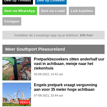
Deel op Threads
Deel op LinkedIn
Deel via WhatsApp
Deel via e-mail
Link kopiëren
Corrigeer
Installeer de Looopings-app op je telefoon:
klik hier
Meer Southport Pleasureland
Pretparkbezoekers zitten anderhalf uur
vast in achtbaan, meisje naar het
ziekenhuis
30-08-2022, 14.42 uur
Engels pretpark vraagt vergunning
aan voor 35 meter hoge achtbaan
07-08-2021, 10.44 uur
VIDEO