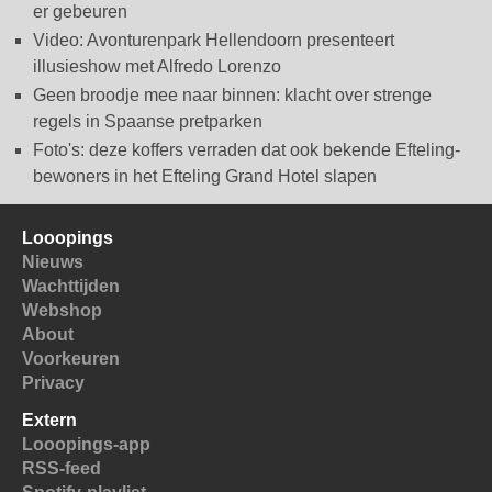
er gebeuren
Video: Avonturenpark Hellendoorn presenteert
illusieshow met Alfredo Lorenzo
Geen broodje mee naar binnen: klacht over strenge
regels in Spaanse pretparken
Foto's: deze koffers verraden dat ook bekende Efteling-
bewoners in het Efteling Grand Hotel slapen
Looopings
Nieuws
Wachttijden
Webshop
About
Voorkeuren
Privacy
Extern
Looopings-app
RSS-feed