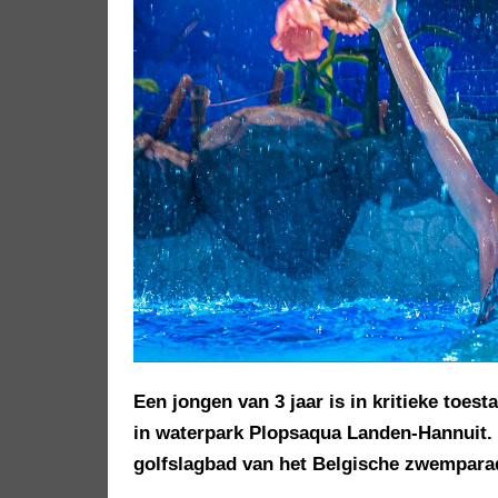
Een jongen van 3 jaar is in kritieke toes
in waterpark Plopsaqua Landen-Hannuit. H
golfslagbad van het Belgische zwemparad