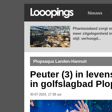
Nieuws
Phantasialand zorgt v
meer zitgelegenheid i
stijl: verhoogd...
Plopsaqua Landen-Hannuit
Peuter (3) in leve
in golfslagbad Pl
30-07-2024, 17.58 uur