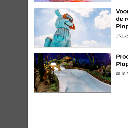
Voo
de r
Plo
17-11-2
Pro
Plo
08-10-2