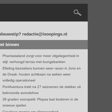
Nieuwstip? redactie@looopings.nl
et binnen
Phantasialand zorgt voor meer zitgelegenheid in
stijl: verhoogd terras met loungebanken
Efteling-bezoekers kunnen weer racen in Joris en
de Draak: houten achtbaan na weken weer
volledig operationeel
PortAventura trekt na 27 seizoenen de stekker uit
bekroonde avondshow
38 graden voorspeld: Plopsa laat kinderen in de
sneeuw spelen
Creatieve manier om slipperverbod