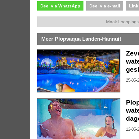
Deel via WhatsApp
Deel via e-mail
Link
Maak Looopings 
Meer Plopsaqua Landen-Hannuit
Zeve
wat
ges
25-05-2
Plop
wat
dag
12-05-2