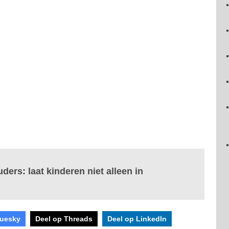
ers: laat kinderen niet alleen in
luesky
Deel op Threads
Deel op LinkedIn