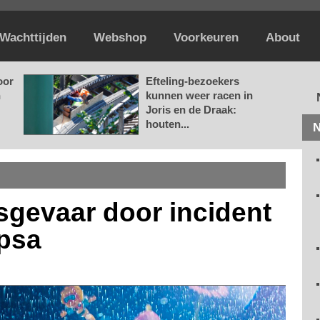
Wachttijden
Webshop
Voorkeuren
About
oor
Efteling-bezoekers
n
kunnen weer racen in
Joris en de Draak:
houten...
N
nsgevaar door incident
opsa