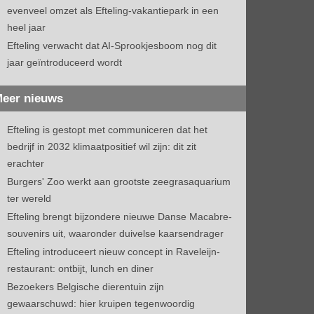
evenveel omzet als Efteling-vakantiepark in een
heel jaar
Efteling verwacht dat AI-Sprookjesboom nog dit
jaar geïntroduceerd wordt
eer nieuws
Efteling is gestopt met communiceren dat het
bedrijf in 2032 klimaatpositief wil zijn: dit zit
erachter
Burgers' Zoo werkt aan grootste zeegrasaquarium
ter wereld
Efteling brengt bijzondere nieuwe Danse Macabre-
souvenirs uit, waaronder duivelse kaarsendrager
Efteling introduceert nieuw concept in Raveleijn-
restaurant: ontbijt, lunch en diner
Bezoekers Belgische dierentuin zijn
gewaarschuwd: hier kruipen tegenwoordig