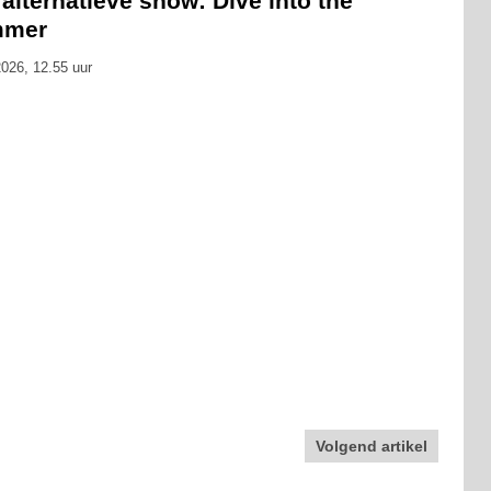
alternatieve show: Dive into the
mmer
026, 12.55 uur
Volgend artikel