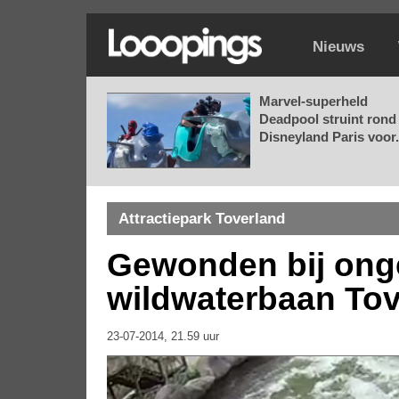
Nieuws
Marvel-superheld
Deadpool struint rond 
Disneyland Paris voor.
Attractiepark Toverland
Gewonden bij ong
wildwaterbaan Tov
23-07-2014, 21.59 uur