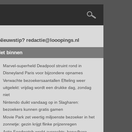
Nieuwstip? redactie@looopings.nl
et binnen
Marvel-superheld Deadpool struint rond in
Disneyland Paris voor bijzondere opnames
Verwachte bezoekersaantallen Efteling weer
uitgelekt: vrijdag wordt een drukke dag, zondag
niet
Nintendo duikt vandaag op in Slagharen:
bezoekers kunnen gratis gamen
Movie Park zet veertig miljoenste bezoeker in het
zonnetje: gezin krijgt flinke prijzenregen
Actie Foodwatch werkt averechts: hervulbare