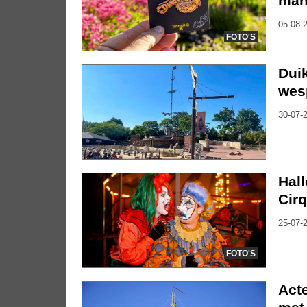
mani
05-08-2
FOTO'S
Duik
wes
30-07-2
Hal
Cirq
25-07-2
FOTO'S
Act