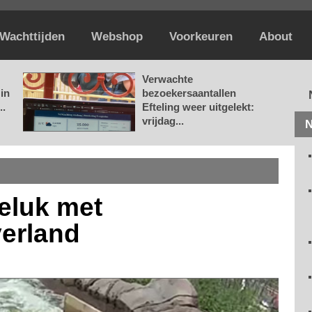
Wachttijden
Webshop
Voorkeuren
About
Verwachte
in
bezoekersaantallen
..
Efteling weer uitgelekt:
vrijdag...
N
eluk met
erland