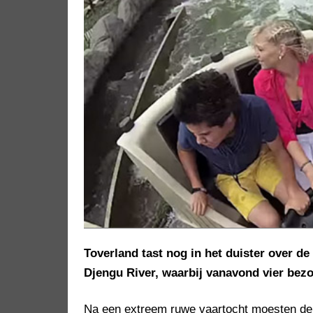
Toverland tast nog in het duister over d
Djengu River, waarbij vanavond vier bez
Na een extreem ruwe vaartocht moesten de