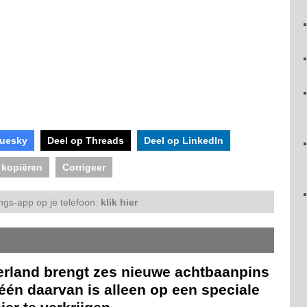
luesky
Deel op Threads
Deel op LinkedIn
 kopiëren
Corrigeer
ngs-app op je telefoon:
klik hier
erland brengt zes nieuwe achtbaanpins
 één daarvan is alleen op een speciale