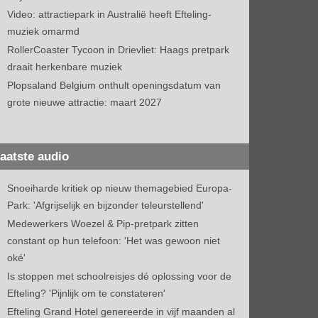
Video: attractiepark in Australië heeft Efteling-
muziek omarmd
RollerCoaster Tycoon in Drievliet: Haags pretpark
draait herkenbare muziek
Plopsaland Belgium onthult openingsdatum van
grote nieuwe attractie: maart 2027
aatste audio
Snoeiharde kritiek op nieuw themagebied Europa-
Park: 'Afgrijselijk en bijzonder teleurstellend'
Medewerkers Woezel & Pip-pretpark zitten
constant op hun telefoon: 'Het was gewoon niet
oké'
Is stoppen met schoolreisjes dé oplossing voor de
Efteling? 'Pijnlijk om te constateren'
Efteling Grand Hotel genereerde in vijf maanden al