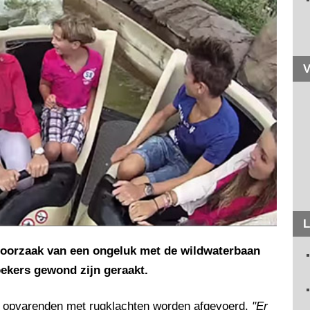
V
L
e oorzaak van een ongeluk met de wildwaterbaan
oekers gewond zijn geraakt.
 opvarenden met rugklachten worden afgevoerd.
"Er