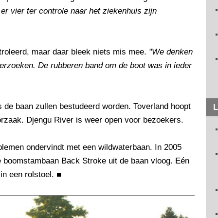
r vier ter controle naar het ziekenhuis zijn
ntroleerd, maar daar bleek niets mis mee.
"We denken
nderzoeken. De rubberen band om de boot was in ieder
s de baan zullen bestudeerd worden. Toverland hoopt
L
orzaak. Djengu River is weer open voor bezoekers.
oblemen ondervindt met een wildwaterbaan. In 2005
e boomstambaan Back Stroke uit de baan vloog. Eén
in een rolstoel.
■