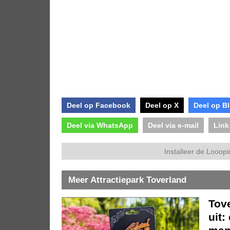
Deel op Facebook
Deel op X
Deel op B
Deel via WhatsApp
Deel via e-mail
Link
Installeer de Looopi
Meer Attractiepark Toverland
Tov
uit: