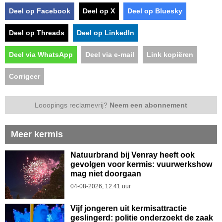
Deel op Facebook
Deel op X
Deel op Bluesky
Deel op Threads
Deel op LinkedIn
Deel via WhatsApp
Deel via e-mail
Link kopiëren
Corrigeer
Looopings reclamevrij?
Neem een abonnement
Meer kermis
Natuurbrand bij Venray heeft ook
gevolgen voor kermis: vuurwerkshow
mag niet doorgaan
04-08-2026, 12.41 uur
Vijf jongeren uit kermisattractie
geslingerd: politie onderzoekt de zaak