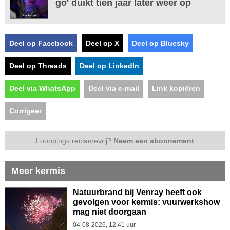
go' duikt tien jaar later weer op
Deel op Facebook
Deel op X
Deel op Bluesky
Deel op Threads
Deel op LinkedIn
Deel via WhatsApp
Deel via e-mail
Link kopiëren
Corrigeer
Looopings reclamevrij?
Neem een abonnement
Meer kermis
Natuurbrand bij Venray heeft ook
gevolgen voor kermis: vuurwerkshow
mag niet doorgaan
04-08-2026, 12.41 uur