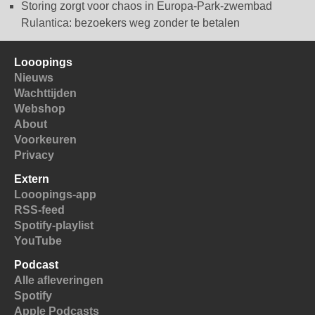
Storing zorgt voor chaos in Europa-Park-zwembad
Rulantica: bezoekers weg zonder te betalen
Looopings
Nieuws
Wachttijden
Webshop
About
Voorkeuren
Privacy
Extern
Looopings-app
RSS-feed
Spotify-playlist
YouTube
Podcast
Alle afleveringen
Spotify
Apple Podcasts