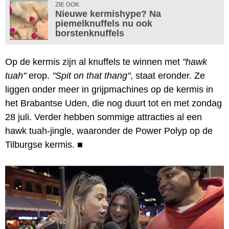
ZIE OOK
Nieuwe kermishype? Na
piemelknuffels nu ook
borstenknuffels
Op de kermis zijn al knuffels te winnen met
"hawk
tuah"
erop.
"Spit on that thang"
, staat eronder. Ze
liggen onder meer in grijpmachines op de kermis in
het Brabantse Uden, die nog duurt tot en met zondag
28 juli. Verder hebben sommige attracties al een
hawk tuah-jingle, waaronder de Power Polyp op de
Tilburgse kermis.
■