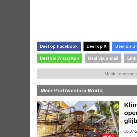
Deel op Facebook
Deel op X
Deel op B
Deel via WhatsApp
Deel via e-mail
Link
Maak Looopings 
Meer PortAventura World
Kli
ope
glij
30-07-2
VIDEO