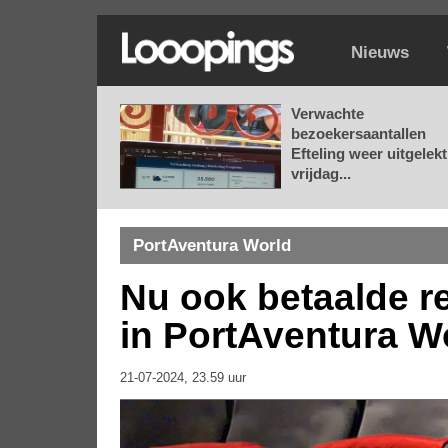
Nieuws
Verwachte
bezoekersaantallen
Efteling weer uitgelekt
vrijdag...
PortAventura World
Nu ook betaalde r
in PortAventura W
21-07-2024, 23.59 uur