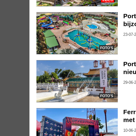
Por
bij
23-07-2
FOTO'S
Port
nie
29-06-2
FOTO'S
Ferr
met
10-06-2