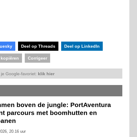
luesky
Deel op Threads
Deel op LinkedIn
 kopiëren
Corrigeer
je Google-favoriet:
klik hier
mmen boven de jungle: PortAventura
nt parcours met boomhutten en
banen
026, 20.16 uur