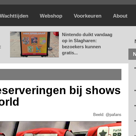
Wachttijden
Webshop
Voorkeuren
About
Nintendo duikt vandaag
op in Slagharen:
:
bezoekers kunnen
gratis...
N
eserveringen bij shows
orld
Beeld: @pafans