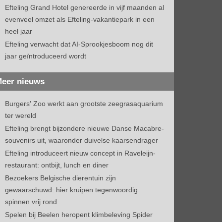
Efteling Grand Hotel genereerde in vijf maanden al
evenveel omzet als Efteling-vakantiepark in een
heel jaar
Efteling verwacht dat AI-Sprookjesboom nog dit
jaar geïntroduceerd wordt
eer nieuws
Burgers' Zoo werkt aan grootste zeegrasaquarium
ter wereld
Efteling brengt bijzondere nieuwe Danse Macabre-
souvenirs uit, waaronder duivelse kaarsendrager
Efteling introduceert nieuw concept in Raveleijn-
restaurant: ontbijt, lunch en diner
Bezoekers Belgische dierentuin zijn
gewaarschuwd: hier kruipen tegenwoordig
spinnen vrij rond
Spelen bij Beelen heropent klimbeleving Spider