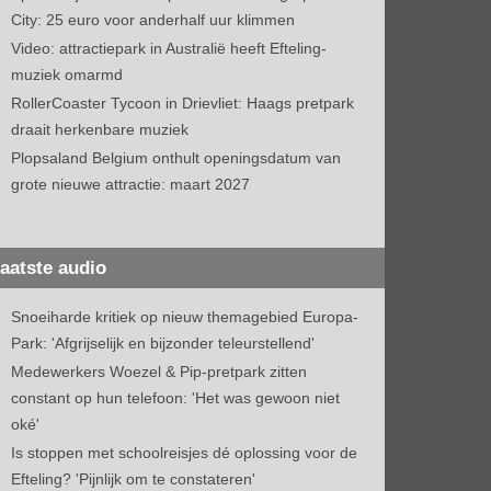
City: 25 euro voor anderhalf uur klimmen
Video: attractiepark in Australië heeft Efteling-
muziek omarmd
RollerCoaster Tycoon in Drievliet: Haags pretpark
draait herkenbare muziek
Plopsaland Belgium onthult openingsdatum van
grote nieuwe attractie: maart 2027
aatste audio
Snoeiharde kritiek op nieuw themagebied Europa-
Park: 'Afgrijselijk en bijzonder teleurstellend'
Medewerkers Woezel & Pip-pretpark zitten
constant op hun telefoon: 'Het was gewoon niet
oké'
Is stoppen met schoolreisjes dé oplossing voor de
Efteling? 'Pijnlijk om te constateren'