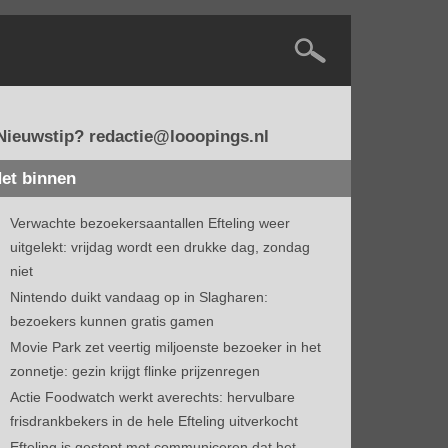
Nieuwstip? redactie@looopings.nl
et binnen
Verwachte bezoekersaantallen Efteling weer
uitgelekt: vrijdag wordt een drukke dag, zondag
niet
Nintendo duikt vandaag op in Slagharen:
bezoekers kunnen gratis gamen
Movie Park zet veertig miljoenste bezoeker in het
zonnetje: gezin krijgt flinke prijzenregen
Actie Foodwatch werkt averechts: hervulbare
frisdrankbekers in de hele Efteling uitverkocht
Efteling is gestopt met communiceren dat het