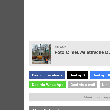
ZIE OOK
Foto's: nieuwe attractie 
Deel op Facebook
Deel op X
Deel op B
Deel via WhatsApp
Deel via e-mail
Link
Maak Looopings 