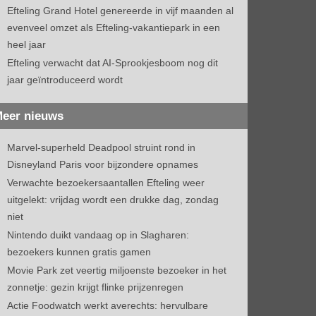
Efteling Grand Hotel genereerde in vijf maanden al
evenveel omzet als Efteling-vakantiepark in een
heel jaar
Efteling verwacht dat AI-Sprookjesboom nog dit
jaar geïntroduceerd wordt
eer nieuws
Marvel-superheld Deadpool struint rond in
Disneyland Paris voor bijzondere opnames
Verwachte bezoekersaantallen Efteling weer
uitgelekt: vrijdag wordt een drukke dag, zondag
niet
Nintendo duikt vandaag op in Slagharen:
bezoekers kunnen gratis gamen
Movie Park zet veertig miljoenste bezoeker in het
zonnetje: gezin krijgt flinke prijzenregen
Actie Foodwatch werkt averechts: hervulbare