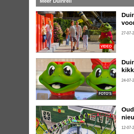
Meer Duinrell
Duin
voo
27-07-2
VIDEO
Duin
kik
24-07-2
FOTO'S
Oude
nieu
12-07-2