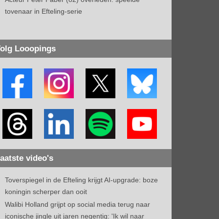
tovenaar in Efteling-serie
olg Looopings
aatste video's
Toverspiegel in de Efteling krijgt AI-upgrade: boze
koningin scherper dan ooit
Walibi Holland grijpt op social media terug naar
iconische jingle uit jaren negentig: 'Ik wil naar