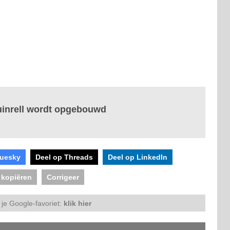
Duinrell wordt opgebouwd
luesky
Deel op Threads
Deel op LinkedIn
 kopiëren
Corrigeer
je Google-favoriet:
klik hier