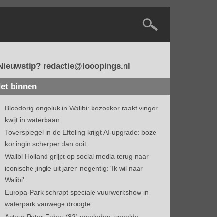
Nieuwstip? redactie@looopings.nl
et binnen
Bloederig ongeluk in Walibi: bezoeker raakt vinger
kwijt in waterbaan
Toverspiegel in de Efteling krijgt AI-upgrade: boze
koningin scherper dan ooit
Walibi Holland grijpt op social media terug naar
iconische jingle uit jaren negentig: 'Ik wil naar
Walibi'
Europa-Park schrapt speciale vuurwerkshow in
waterpark vanwege droogte
Acteur Peter Faber (82) overleden: speelde