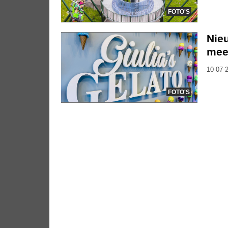
FOTO'S
Nieu
mee
10-07-2
FOTO'S