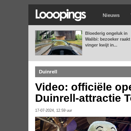
Nieuws
Bloederig ongeluk in
Walibi: bezoeker raakt
vinger kwijt in...
Duinrell
Video: officiële o
Duinrell-attractie
17-07-2024, 12.59 uur