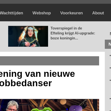
Wachttijden
Webshop
Voorkeuren
About
Toverspiegel in de
Efteling krijgt AI-upgrade:
boze koningin...
N
pening van nieuwe
 Tobbedanser