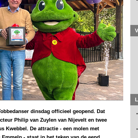
V
L
 Tobbedanser dinsdag officieel geopend. Dat
cteur Philip van Zuylen van Nijevelt en twee
s Kwebbel. De attractie - een molen met
 Emmeln - staat in het teken van de eend.