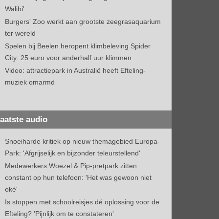
Walibi'
Burgers' Zoo werkt aan grootste zeegrasaquarium
ter wereld
Spelen bij Beelen heropent klimbeleving Spider
City: 25 euro voor anderhalf uur klimmen
Video: attractiepark in Australië heeft Efteling-
muziek omarmd
aatste audio
Snoeiharde kritiek op nieuw themagebied Europa-
Park: 'Afgrijselijk en bijzonder teleurstellend'
Medewerkers Woezel & Pip-pretpark zitten
constant op hun telefoon: 'Het was gewoon niet
oké'
Is stoppen met schoolreisjes dé oplossing voor de
Efteling? 'Pijnlijk om te constateren'