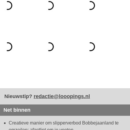
Nieuwstip?
redactie@looopings.nl
Net binnen
Creatieve manier om slipperverbod Bobbejaanland te
omzeilen: afzetlint om je voeten