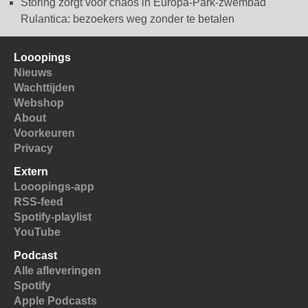
Storing zorgt voor chaos in Europa-Park-zwembad
Rulantica: bezoekers weg zonder te betalen
Looopings
Nieuws
Wachttijden
Webshop
About
Voorkeuren
Privacy
Extern
Looopings-app
RSS-feed
Spotify-playlist
YouTube
Podcast
Alle afleveringen
Spotify
Apple Podcasts