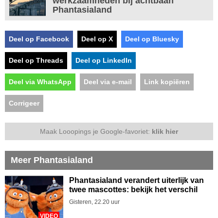
werkzaamheden bij achtbaan
Phantasialand
Deel op Facebook
Deel op X
Deel op Bluesky
Deel op Threads
Deel op LinkedIn
Deel via WhatsApp
Deel via e-mail
Link kopiëren
Corrigeer
Maak Looopings je Google-favoriet:
klik hier
Meer Phantasialand
Phantasialand verandert uiterlijk van
twee mascottes: bekijk het verschil
Gisteren, 22.20 uur
VIDEO