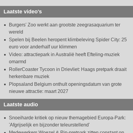
Laatste video's
Burgers' Zoo werkt aan grootste zeegrasaquarium ter
wereld
Spelen bij Beelen heropent klimbeleving Spider City: 25
euro voor anderhalf uur klimmen
Video: attractiepark in Australië heeft Efteling-muziek
omarmd
RollerCoaster Tycoon in Drievliet: Haags pretpark draait
herkenbare muziek
Plopsaland Belgium onthult openingsdatum van grote
nieuwe attractie: maart 2027
Laatste audio
Snoeiharde kritiek op nieuw themagebied Europa-Park:
'Afgrijselijk en bijzonder teleurstellend'
Medewerkers Woezel & Pip-pretpark zitten constant op