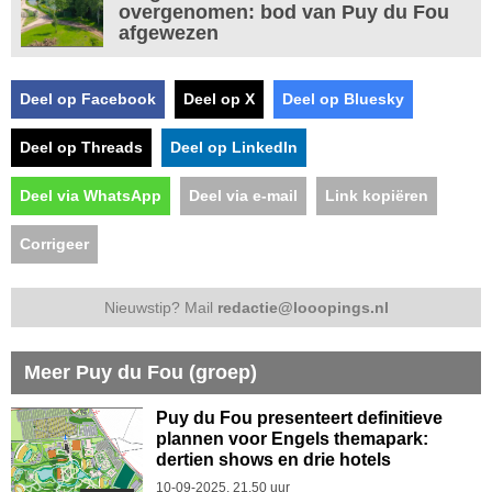
overgenomen: bod van Puy du Fou
afgewezen
Deel op Facebook
Deel op X
Deel op Bluesky
Deel op Threads
Deel op LinkedIn
Deel via WhatsApp
Deel via e-mail
Link kopiëren
Corrigeer
Nieuwstip? Mail
redactie@looopings.nl
Meer Puy du Fou (groep)
Puy du Fou presenteert definitieve
plannen voor Engels themapark:
dertien shows en drie hotels
10-09-2025, 21.50 uur