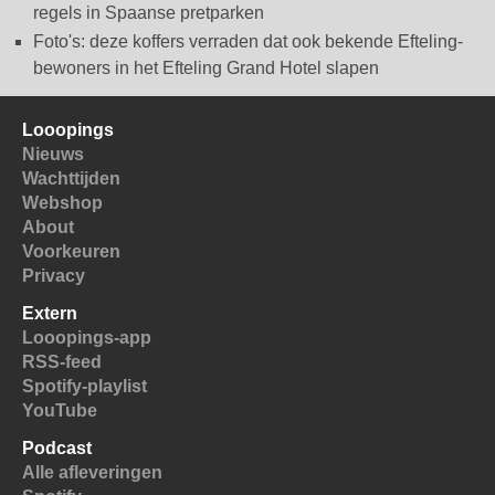
regels in Spaanse pretparken
Foto's: deze koffers verraden dat ook bekende Efteling-
bewoners in het Efteling Grand Hotel slapen
Looopings
Nieuws
Wachttijden
Webshop
About
Voorkeuren
Privacy
Extern
Looopings-app
RSS-feed
Spotify-playlist
YouTube
Podcast
Alle afleveringen