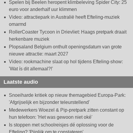
Spelen bij Beelen heropent klimbeleving Spider City: 25
euro voor anderhalf uur klimmen
Video: attractiepark in Australië heeft Efteling-muziek
omarmd
RollerCoaster Tycoon in Drievliet: Haags pretpark draait
herkenbare muziek
Plopsaland Belgium onthult openingsdatum van grote
nieuwe attractie: maart 2027
Video: rookmachine slaat op hol tijdens Efteling-show:
'Wat ís dit allemaal?!'
Laatste audio
Snoeiharde kritiek op nieuw themagebied Europa-Park:
'Afgrijselijk en bijzonder teleurstellend'
Medewerkers Woezel & Pip-pretpark zitten constant op
hun telefoon: 'Het was gewoon niet oké'
Is stoppen met schoolreisjes dé oplossing voor de
Efteling? 'Pijnlijk om te constateren'