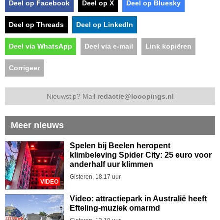
Deel op Facebook
Deel op X
Deel op Bluesky
Deel op Threads
Deel op LinkedIn
Deel via WhatsApp
Deel via e-mail
Link kopiëren
Corrigeer
Nieuwstip? Mail
redactie@looopings.nl
Meer nieuws
Spelen bij Beelen heropent
klimbeleving Spider City: 25 euro voor
anderhalf uur klimmen
Gisteren, 18.17 uur
VIDEO
Video: attractiepark in Australië heeft
Efteling-muziek omarmd