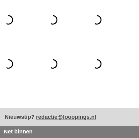
Nieuwstip?
redactie@looopings.nl
Net binnen