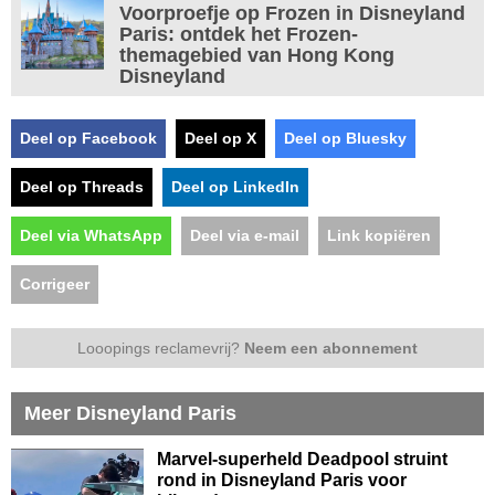
Voorproefje op Frozen in Disneyland
Paris: ontdek het Frozen-
themagebied van Hong Kong
Disneyland
Deel op Facebook
Deel op X
Deel op Bluesky
Deel op Threads
Deel op LinkedIn
Deel via WhatsApp
Deel via e-mail
Link kopiëren
Corrigeer
Looopings reclamevrij?
Neem een abonnement
Meer Disneyland Paris
Marvel-superheld Deadpool struint
rond in Disneyland Paris voor