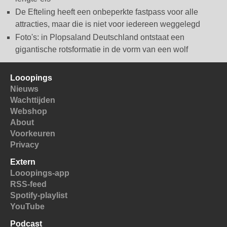
De Efteling heeft een onbeperkte fastpass voor alle
attracties, maar die is niet voor iedereen weggelegd
Foto's: in Plopsaland Deutschland ontstaat een
gigantische rotsformatie in de vorm van een wolf
Looopings
Nieuws
Wachttijden
Webshop
About
Voorkeuren
Privacy
Extern
Looopings-app
RSS-feed
Spotify-playlist
YouTube
Podcast