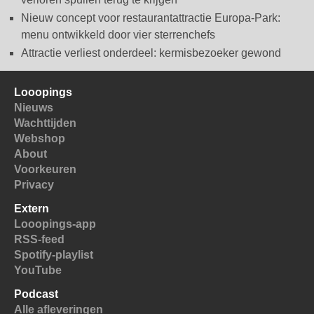
Nieuw concept voor restaurantattractie Europa-Park:
menu ontwikkeld door vier sterrenchefs
Attractie verliest onderdeel: kermisbezoeker gewond
Looopings
Nieuws
Wachttijden
Webshop
About
Voorkeuren
Privacy
Extern
Looopings-app
RSS-feed
Spotify-playlist
YouTube
Podcast
Alle afleveringen