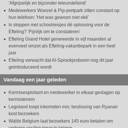
'Afgrijselijk en bijzonder teleurstellend'
Medewerkers Woezel & Pip-pretpark zitten constant op
hun telefoon: 'Het was gewoon niet oké'
Is stoppen met schoolreisjes dé oplossing voor de
Efteling? 'Pijnlijk om te constateren'
Efteling Grand Hotel genereerde in vijf maanden al
evenveel omzet als Efteling-vakantiepark in een heel
jaar
Efteling verwacht dat AI-Sprookjesboom nog dit jaar
geïntroduceerd wordt
Vandaag een jaar geleden
Kermisexploitant en medewerker in elkaar geslagen op
kermisterrein
Legoland loopt inkomsten mis: beslissing van Ryanair
kost bezoekers
Walibi Belgium laat bezoekers 145 euro betalen om
verloren spullen terug te krijgen