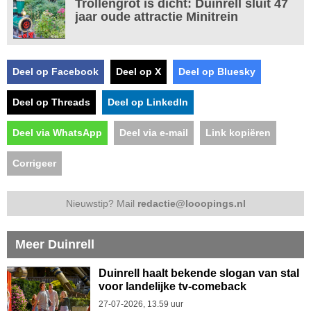
Trollengrot is dicht: Duinrell sluit 47
jaar oude attractie Minitrein
Deel op Facebook
Deel op X
Deel op Bluesky
Deel op Threads
Deel op LinkedIn
Deel via WhatsApp
Deel via e-mail
Link kopiëren
Corrigeer
Nieuwstip? Mail
redactie@looopings.nl
Meer Duinrell
Duinrell haalt bekende slogan van stal
voor landelijke tv-comeback
27-07-2026, 13.59 uur