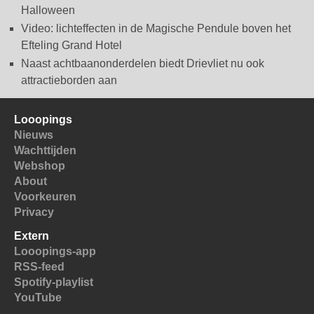
Halloween
Video: lichteffecten in de Magische Pendule boven het
Efteling Grand Hotel
Naast achtbaanonderdelen biedt Drievliet nu ook
attractieborden aan
Looopings
Nieuws
Wachttijden
Webshop
About
Voorkeuren
Privacy
Extern
Looopings-app
RSS-feed
Spotify-playlist
YouTube