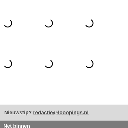
Nieuwstip?
redactie@looopings.nl
Net binnen