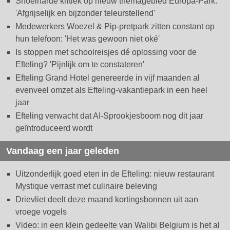
Snoeiharde kritiek op nieuw themagebied Europa-Park:
'Afgrijselijk en bijzonder teleurstellend'
Medewerkers Woezel & Pip-pretpark zitten constant op
hun telefoon: 'Het was gewoon niet oké'
Is stoppen met schoolreisjes dé oplossing voor de
Efteling? 'Pijnlijk om te constateren'
Efteling Grand Hotel genereerde in vijf maanden al
evenveel omzet als Efteling-vakantiepark in een heel
jaar
Efteling verwacht dat AI-Sprookjesboom nog dit jaar
geïntroduceerd wordt
Vandaag een jaar geleden
Uitzonderlijk goed eten in de Efteling: nieuw restaurant
Mystique verrast met culinaire beleving
Drievliet deelt deze maand kortingsbonnen uit aan
vroege vogels
Video: in een klein gedeelte van Walibi Belgium is het al