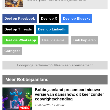
Deel op Facebook
Deel op X
Deel op Bluesky
Deel op Threads
Deel op LinkedIn
Deel via WhatsApp
Deel via e-mail
Link kopiëren
Corrigeer
Looopings reclamevrij?
Neem een abonnement
Meer Bobbejaanland
Bobbejaanland presenteert nieuwe
versie van dansshow, dit keer zonder
copyrightschending
28-07-2026, 12.42 uur
VIDEO