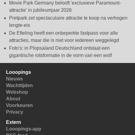
Movie Park Germany belooft 'exclusieve Paramount-
attractie' in jubileumjaar 2026
Pretpark zet spectaculaire attractie te koop na verhogen
lengte-eis
De Efteling heeft een onbeperkte fastpass voor alle
attracties, maar die is niet voor iedereen weggelegd
Foto's: in Plopsaland Deutschland ontstaat een
gigantische rotsformatie in de vorm van een wolf
Looopings
Nieuws
Wachttijden
Webshop
About
Voorkeuren
Privacy
Extern
Looopings-app