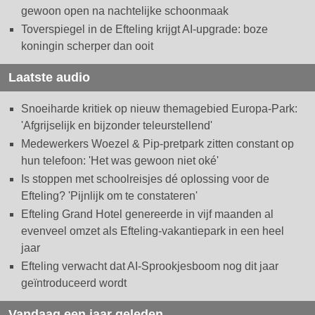
gewoon open na nachtelijke schoonmaak
Toverspiegel in de Efteling krijgt AI-upgrade: boze
koningin scherper dan ooit
Laatste audio
Snoeiharde kritiek op nieuw themagebied Europa-Park:
'Afgrijselijk en bijzonder teleurstellend'
Medewerkers Woezel & Pip-pretpark zitten constant op
hun telefoon: 'Het was gewoon niet oké'
Is stoppen met schoolreisjes dé oplossing voor de
Efteling? 'Pijnlijk om te constateren'
Efteling Grand Hotel genereerde in vijf maanden al
evenveel omzet als Efteling-vakantiepark in een heel
jaar
Efteling verwacht dat AI-Sprookjesboom nog dit jaar
geïntroduceerd wordt
Vandaag een jaar geleden