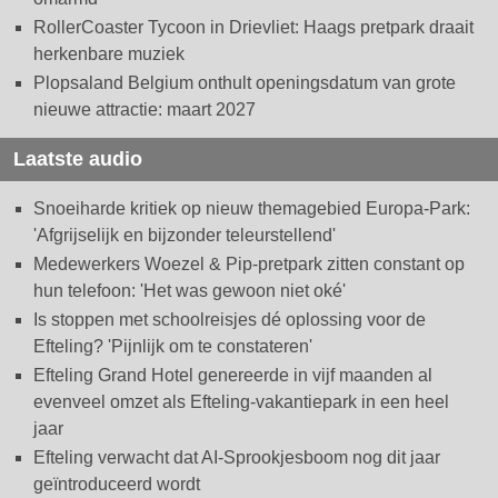
RollerCoaster Tycoon in Drievliet: Haags pretpark draait
herkenbare muziek
Plopsaland Belgium onthult openingsdatum van grote
nieuwe attractie: maart 2027
Laatste audio
Snoeiharde kritiek op nieuw themagebied Europa-Park:
'Afgrijselijk en bijzonder teleurstellend'
Medewerkers Woezel & Pip-pretpark zitten constant op
hun telefoon: 'Het was gewoon niet oké'
Is stoppen met schoolreisjes dé oplossing voor de
Efteling? 'Pijnlijk om te constateren'
Efteling Grand Hotel genereerde in vijf maanden al
evenveel omzet als Efteling-vakantiepark in een heel
jaar
Efteling verwacht dat AI-Sprookjesboom nog dit jaar
geïntroduceerd wordt