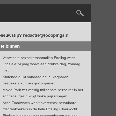
Nieuwstip? redactie@looopings.nl
et binnen
Verwachte bezoekersaantallen Efteling weer
uitgelekt: vrijdag wordt een drukke dag, zondag
niet
Nintendo duikt vandaag op in Slagharen:
bezoekers kunnen gratis gamen
Movie Park zet veertig miljoenste bezoeker in het
zonnetje: gezin krijgt flinke prijzenregen
Actie Foodwatch werkt averechts: hervulbare
frisdrankbekers in de hele Efteling uitverkocht
Efteling is gestopt met communiceren dat het