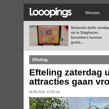
Nieuws
Nintendo duikt vanda
op in Slagharen:
bezoekers kunnen
gratis...
Efteling
Efteling zaterdag 
attracties gaan vro
06-06-2024, 12.50 uur