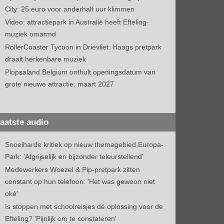
City: 25 euro voor anderhalf uur klimmen
Video: attractiepark in Australië heeft Efteling-
muziek omarmd
RollerCoaster Tycoon in Drievliet: Haags pretpark
draait herkenbare muziek
Plopsaland Belgium onthult openingsdatum van
grote nieuwe attractie: maart 2027
aatste audio
Snoeiharde kritiek op nieuw themagebied Europa-
Park: 'Afgrijselijk en bijzonder teleurstellend'
Medewerkers Woezel & Pip-pretpark zitten
constant op hun telefoon: 'Het was gewoon niet
oké'
Is stoppen met schoolreisjes dé oplossing voor de
Efteling? 'Pijnlijk om te constateren'