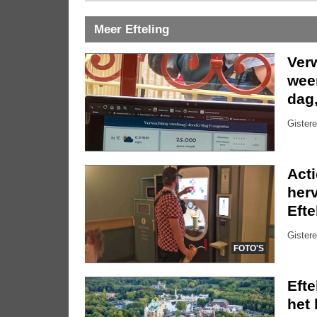
Meer Efteling
Ver
weer
dag
Gistere
Act
herv
Efte
Gistere
FOTO'S
Eft
het 