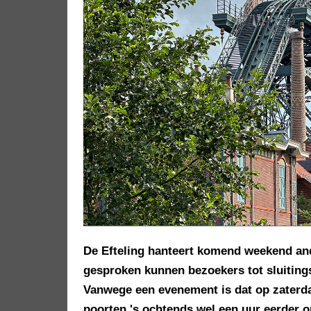
De Efteling hanteert komend weekend and
gesproken kunnen bezoekers tot sluitingst
Vanwege een evenement is dat op zaterda
poorten 's ochtends wel een uur eerder o