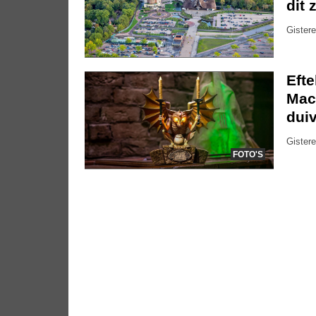
dit 
Gistere
Eft
Mac
dui
Gistere
FOTO'S