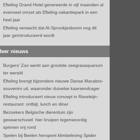
Efteling Grand Hotel genereerde in vijf maanden al
evenveel omzet als Efteling-vakantiepark in een
heel jaar
Efteling verwacht dat AI-Sprookjesboom nog dit
jaar geïntroduceerd wordt
eer nieuws
Burgers' Zoo werkt aan grootste zeegrasaquarium
ter wereld
Efteling brengt bijzondere nieuwe Danse Macabre-
souvenirs uit, waaronder duivelse kaarsendrager
Efteling introduceert nieuw concept in Raveleijn-
restaurant: ontbijt, lunch en diner
Bezoekers Belgische dierentuin zijn
gewaarschuwd: hier kruipen tegenwoordig
spinnen vrij rond
Spelen bij Beelen heropent klimbeleving Spider