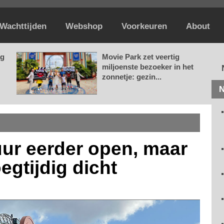
Wachttijden
Webshop
Voorkeuren
About
ag
Movie Park zet veertig
miljoenste bezoeker in het
zonnetje: gezin...
N
uur eerder open, maar
egtijdig dicht