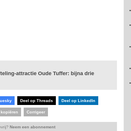
eling-attractie Oude Tuffer: bijna drie
luesky
Deel op Threads
Deel op LinkedIn
 kopiëren
Corrigeer
vrij?
Neem een abonnement