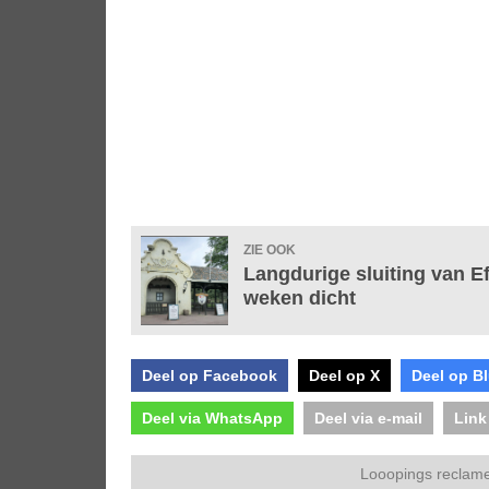
ZIE OOK
Langdurige sluiting van Eft
weken dicht
Deel op Facebook
Deel op X
Deel op B
Deel via WhatsApp
Deel via e-mail
Link
Looopings reclame