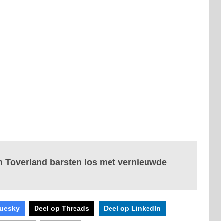
n Toverland barsten los met vernieuwde
luesky
Deel op Threads
Deel op LinkedIn