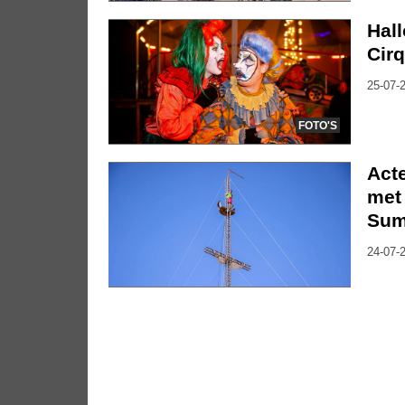
Hal
Cirq
25-07-2
FOTO'S
Act
met 
Su
24-07-2