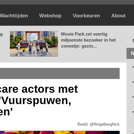
Wachttijden
Webshop
Voorkeuren
About
ag
Movie Park zet veertig
miljoenste bezoeker in het
zonnetje: gezin...
N
care actors met
: 'Vuurspuwen,
en'
Beeld: @RingelbergNick