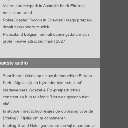
Video: attractiepark in Australië heeft Efteling-
muziek omarmd
RollerCoaster Tycoon in Drievliet: Haags pretpark
draait herkenbare muziek
Plopsaland Belgium onthult openingsdatum van
grote nieuwe attractie: maart 2027
aatste audio
Snoeiharde kritiek op nieuw themagebied Europa-
Park: 'Afgrijselijk en bijzonder teleurstellend'
Medewerkers Woezel & Pip-pretpark zitten
constant op hun telefoon: 'Het was gewoon niet
oké'
Is stoppen met schoolreisjes dé oplossing voor de
Efteling? 'Pijnlijk om te constateren'
Efteling Grand Hotel genereerde in vijf maanden al