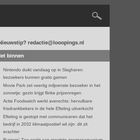
Nieuwstip? redactie@looopings.nl
et binnen
Nintendo duikt vandaag op in Slagharen:
bezoekers kunnen gratis gamen
Movie Park zet veertig miljoenste bezoeker in het
zonnetje: gezin krijgt flinke prijzenregen
Actie Foodwatch werkt averechts: hervulbare
frisdrankbekers in de hele Efteling uitverkocht
Efteling is gestopt met communiceren dat het
bedrijf in 2032 klimaatpositief wil zijn: dit zit
erachter
Burgers' Zoo werkt aan grootste zeegrasaquarium