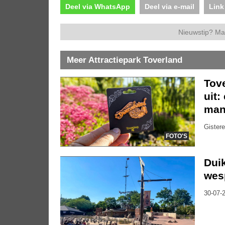
Deel via WhatsApp
Deel via e-mail
Link
Nieuwstip? Ma
Meer Attractiepark Toverland
Tov
uit:
mani
Gistere
FOTO'S
Duik
wes
30-07-2