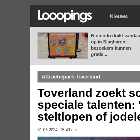
Nieuws
Nintendo duikt vanda
op in Slagharen:
bezoekers kunnen
gratis...
Attractiepark Toverland
Toverland zoekt s
speciale talenten
steltlopen of jodel
31-05-2024, 15.49 uur