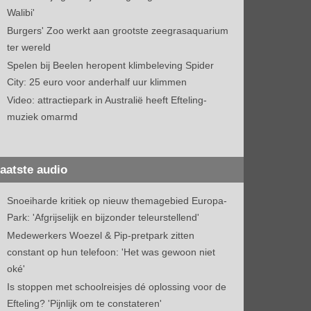
Walibi'
Burgers' Zoo werkt aan grootste zeegrasaquarium
ter wereld
Spelen bij Beelen heropent klimbeleving Spider
City: 25 euro voor anderhalf uur klimmen
Video: attractiepark in Australië heeft Efteling-
muziek omarmd
aatste audio
Snoeiharde kritiek op nieuw themagebied Europa-
Park: 'Afgrijselijk en bijzonder teleurstellend'
Medewerkers Woezel & Pip-pretpark zitten
constant op hun telefoon: 'Het was gewoon niet
oké'
Is stoppen met schoolreisjes dé oplossing voor de
Efteling? 'Pijnlijk om te constateren'