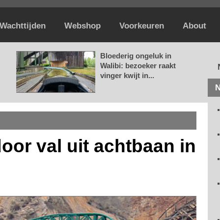
Wachttijden
Webshop
Voorkeuren
About
Bloederig ongeluk in
Walibi: bezoeker raakt
vinger kwijt in...
N
door val uit achtbaan in