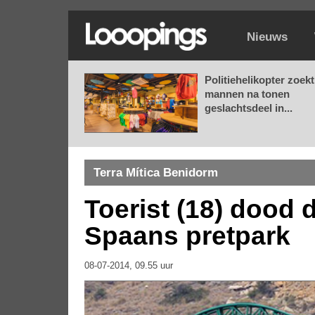
Nieuws
Politiehelikopter zoekt
mannen na tonen
geslachtsdeel in...
Terra Mítica Benidorm
Toerist (18) dood 
Spaans pretpark
08-07-2014, 09.55 uur