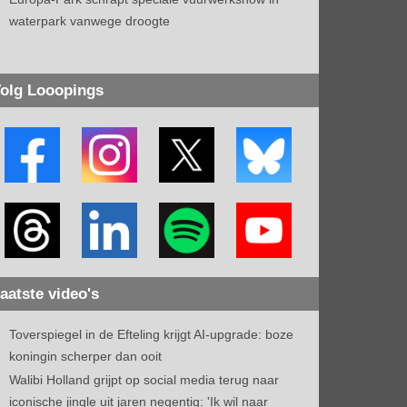
waterpark vanwege droogte
olg Looopings
aatste video's
Toverspiegel in de Efteling krijgt AI-upgrade: boze
koningin scherper dan ooit
Walibi Holland grijpt op social media terug naar
iconische jingle uit jaren negentig: 'Ik wil naar