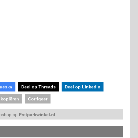
luesky
Deel op Threads
Deel op LinkedIn
 kopiëren
Corrigeer
bshop op
Pretparkwinkel.nl