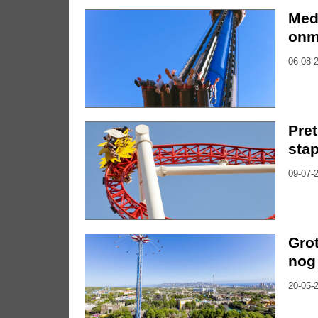
Med
onm
06-08-2
Pret
sta
09-07-2
Grot
nog 
20-05-2