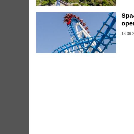
Spaa
ope
18-06-2