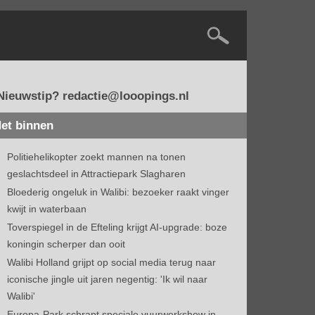
Nieuwstip? redactie@looopings.nl
et binnen
Politiehelikopter zoekt mannen na tonen
geslachtsdeel in Attractiepark Slagharen
Bloederig ongeluk in Walibi: bezoeker raakt vinger
kwijt in waterbaan
Toverspiegel in de Efteling krijgt AI-upgrade: boze
koningin scherper dan ooit
Walibi Holland grijpt op social media terug naar
iconische jingle uit jaren negentig: 'Ik wil naar
Walibi'
Europa-Park schrapt speciale vuurwerkshow in