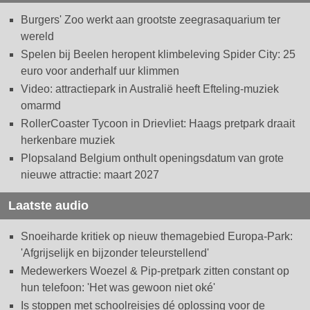
Burgers' Zoo werkt aan grootste zeegrasaquarium ter
wereld
Spelen bij Beelen heropent klimbeleving Spider City: 25
euro voor anderhalf uur klimmen
Video: attractiepark in Australië heeft Efteling-muziek
omarmd
RollerCoaster Tycoon in Drievliet: Haags pretpark draait
herkenbare muziek
Plopsaland Belgium onthult openingsdatum van grote
nieuwe attractie: maart 2027
Laatste audio
Snoeiharde kritiek op nieuw themagebied Europa-Park:
'Afgrijselijk en bijzonder teleurstellend'
Medewerkers Woezel & Pip-pretpark zitten constant op
hun telefoon: 'Het was gewoon niet oké'
Is stoppen met schoolreisjes dé oplossing voor de