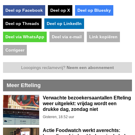
Deel op Facebook
Deel op X
Deel op Bluesky
Deel op Threads
Deel op LinkedIn
Deel via WhatsApp
Deel via e-mail
Link kopiëren
Corrigeer
Looopings reclamevrij?
Neem een abonnement
Meer Efteling
Verwachte bezoekersaantallen Efteling
weer uitgelekt: vrijdag wordt een
drukke dag, zondag niet
Gisteren, 18.52 uur
Actie Foodwatch werkt averechts: