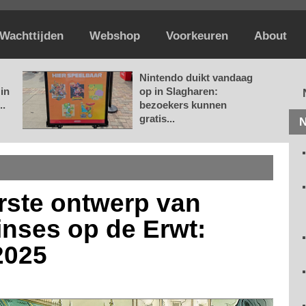
Wachttijden
Webshop
Voorkeuren
About
Nintendo duikt vandaag
in
op in Slagharen:
..
bezoekers kunnen
gratis...
N
erste ontwerp van
inses op de Erwt:
2025