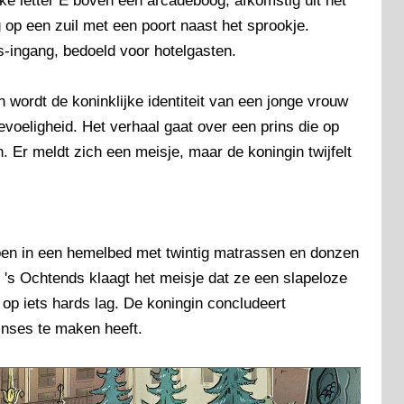
jke letter E boven een arcadeboog, afkomstig uit het
g op een zuil met een poort naast het sprookje.
-ingang, bedoeld voor hotelgasten.
 wordt de koninklijke identiteit van een jonge vrouw
voeligheid. Het verhaal gaat over een prins die op
 Er meldt zich een meisje, maar de koningin twijfelt
apen in een hemelbed met twintig matrassen en donzen
 's Ochtends klaagt het meisje dat ze een slapeloze
 op iets hards lag. De koningin concludeert
inses te maken heeft.