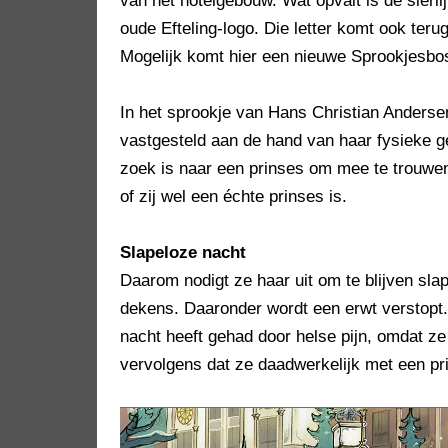
van het hotelgebouw. Wat opvalt is de sierli
oude Efteling-logo. Die letter komt ook teru
Mogelijk komt hier een nieuwe Sprookjesbos
In het sprookje van Hans Christian Andersen
vastgesteld aan de hand van haar fysieke ge
zoek is naar een prinses om mee te trouwen.
of zij wel een échte prinses is.
Slapeloze nacht
Daarom nodigt ze haar uit om te blijven sl
dekens. Daaronder wordt een erwt verstopt.
nacht heeft gehad door helse pijn, omdat ze
vervolgens dat ze daadwerkelijk met een pr