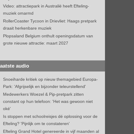
Video: attractiepark in Australië heeft Efteling-
muziek omarmd
RollerCoaster Tycoon in Drievliet: Haags pretpark
draait herkenbare muziek
Plopsaland Belgium onthult openingsdatum van
grote nieuwe attractie: maart 2027
aatste audio
Snoeiharde kritiek op nieuw themagebied Europa-
Park: 'Afgrijselijk en bijzonder teleurstellend'
Medewerkers Woezel & Pip-pretpark zitten
constant op hun telefoon: 'Het was gewoon niet
oké'
Is stoppen met schoolreisjes dé oplossing voor de
Efteling? 'Pijnlijk om te constateren'
Efteling Grand Hotel genereerde in vijf maanden al