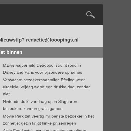
Nieuwstip? redactie@looopings.nl
et binnen
Marvel-superheld Deadpool struint rond in
Disneyland Paris voor bijzondere opnames
Verwachte bezoekersaantallen Efteling weer
uitgelekt: vrijdag wordt een drukke dag, zondag
niet
Nintendo duikt vandaag op in Slagharen:
bezoekers kunnen gratis gamen
Movie Park zet veertig miljoenste bezoeker in het
zonnetje: gezin krijgt flinke prijzenregen
Actie Foodwatch werkt averechts: hervulbare