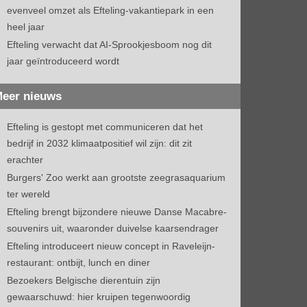
evenveel omzet als Efteling-vakantiepark in een
heel jaar
Efteling verwacht dat AI-Sprookjesboom nog dit
jaar geïntroduceerd wordt
eer nieuws
Efteling is gestopt met communiceren dat het
bedrijf in 2032 klimaatpositief wil zijn: dit zit
erachter
Burgers' Zoo werkt aan grootste zeegrasaquarium
ter wereld
Efteling brengt bijzondere nieuwe Danse Macabre-
souvenirs uit, waaronder duivelse kaarsendrager
Efteling introduceert nieuw concept in Raveleijn-
restaurant: ontbijt, lunch en diner
Bezoekers Belgische dierentuin zijn
gewaarschuwd: hier kruipen tegenwoordig