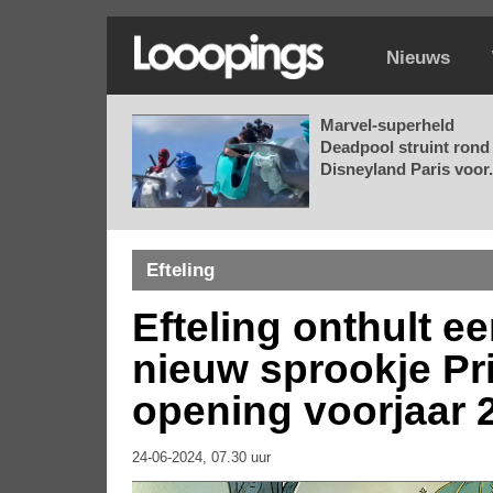
Nieuws
Marvel-superheld
Deadpool struint rond 
Disneyland Paris voor.
Efteling
Efteling onthult e
nieuw sprookje Pr
opening voorjaar 
24-06-2024, 07.30 uur