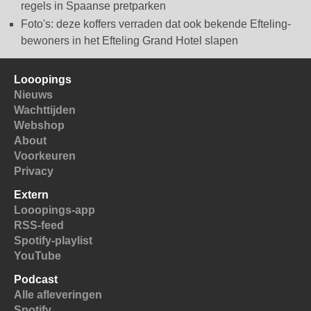
regels in Spaanse pretparken
Foto's: deze koffers verraden dat ook bekende Efteling-
bewoners in het Efteling Grand Hotel slapen
Looopings
Nieuws
Wachttijden
Webshop
About
Voorkeuren
Privacy
Extern
Looopings-app
RSS-feed
Spotify-playlist
YouTube
Podcast
Alle afleveringen
Spotify