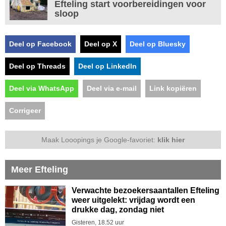
Efteling start voorbereidingen voor
sloop
Deel op Facebook
Deel op X
Deel op Bluesky
Deel op Threads
Deel op LinkedIn
Deel via WhatsApp
Deel via e-mail
Link kopiëren
Corrigeer
Maak Looopings je Google-favoriet:
klik hier
Meer Efteling
Verwachte bezoekersaantallen Efteling
weer uitgelekt: vrijdag wordt een
drukke dag, zondag niet
Gisteren, 18.52 uur