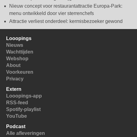
Nieuw concept voor restaurantattractie Europa-Park:
menu ontwikkeld door vier sterrenchefs
Attractie verliest onderdeel: kermisbezoeker gewond
Looopings
Nieuws
Wachttijden
Webshop
About
Voorkeuren
Privacy
Extern
Looopings-app
RSS-feed
Spotify-playlist
YouTube
Podcast
Alle afleveringen