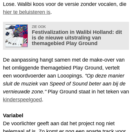
Lose. Walibi koos voor de versie zonder vocalen, die
hier te beluisteren is
.
ZIE OOK
Festivalization in Walibi Holland: dit
is de nieuwe uitstraling van
themagebied Play Ground
De aanpassing hangt samen met de make-over van
het omliggende themagebied Play Ground, vertelt
een woordvoerder aan Looopings.
"Op deze manier
sluit de muziek van Speed of Sound beter aan bij de
vernieuwde zone."
Play Ground staat in het teken van
kinderspeelgoed
.
Variabel
De voorlichter geeft aan dat het project nog niet
helemaal af is. Zo komt er nog een aparte track voor