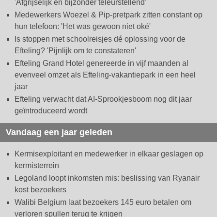
'Afgrijselijk en bijzonder teleurstellend'
Medewerkers Woezel & Pip-pretpark zitten constant op
hun telefoon: 'Het was gewoon niet oké'
Is stoppen met schoolreisjes dé oplossing voor de
Efteling? 'Pijnlijk om te constateren'
Efteling Grand Hotel genereerde in vijf maanden al
evenveel omzet als Efteling-vakantiepark in een heel
jaar
Efteling verwacht dat AI-Sprookjesboom nog dit jaar
geïntroduceerd wordt
Vandaag een jaar geleden
Kermisexploitant en medewerker in elkaar geslagen op
kermisterrein
Legoland loopt inkomsten mis: beslissing van Ryanair
kost bezoekers
Walibi Belgium laat bezoekers 145 euro betalen om
verloren spullen terug te krijgen