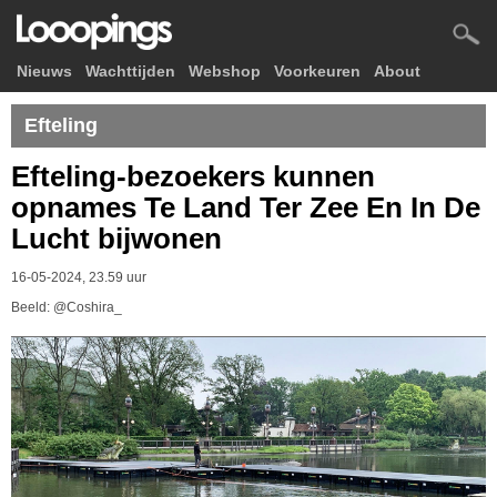
Nieuws
Wachttijden
Webshop
Voorkeuren
About
Efteling
Efteling-bezoekers kunnen
opnames Te Land Ter Zee En In De
Lucht bijwonen
16-05-2024, 23.59 uur
Beeld: @Coshira_