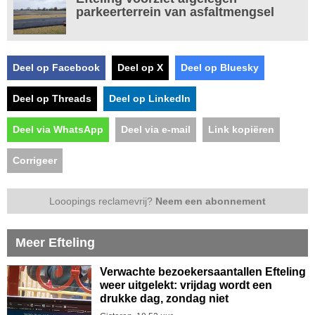
parkeerterrein van asfaltmengsel
Deel op Facebook
Deel op X
Deel op Bluesky
Deel op Threads
Deel op LinkedIn
Deel via WhatsApp
Deel via e-mail
Link kopiëren
Corrigeer
Looopings reclamevrij?
Neem een abonnement
Meer Efteling
Verwachte bezoekersaantallen Efteling
weer uitgelekt: vrijdag wordt een
drukke dag, zondag niet