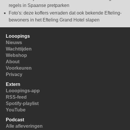
regels in Spaanse pretparken
Foto's: deze koffers verraden dat ook bekende Efteling-
bewoners in het Efteling Grand Hotel slapen
Looopings
Nieuws
Wachttijden
Webshop
About
Voorkeuren
Privacy
Extern
Looopings-app
RSS-feed
Spotify-playlist
YouTube
Podcast
Alle afleveringen