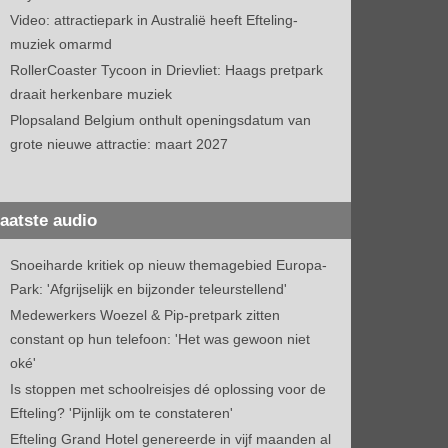
Video: attractiepark in Australië heeft Efteling-
muziek omarmd
RollerCoaster Tycoon in Drievliet: Haags pretpark
draait herkenbare muziek
Plopsaland Belgium onthult openingsdatum van
grote nieuwe attractie: maart 2027
aatste audio
Snoeiharde kritiek op nieuw themagebied Europa-
Park: 'Afgrijselijk en bijzonder teleurstellend'
Medewerkers Woezel & Pip-pretpark zitten
constant op hun telefoon: 'Het was gewoon niet
oké'
Is stoppen met schoolreisjes dé oplossing voor de
Efteling? 'Pijnlijk om te constateren'
Efteling Grand Hotel genereerde in vijf maanden al