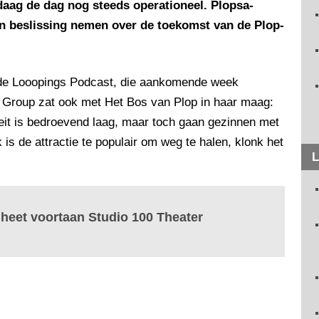
ndaag de dag nog steeds operationeel. Plopsa-
en beslissing nemen over de toekomst van de Plop-
an de Looopings Podcast, die aankomende week
sa Group zat ook met Het Bos van Plop in haar maag:
teit is bedroevend laag, maar toch gaan gezinnen met
 is de attractie te populair om weg te halen, klonk het
L
 heet voortaan Studio 100 Theater