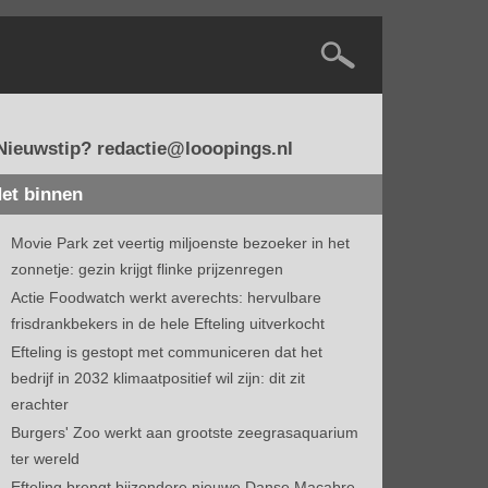
Nieuwstip? redactie@looopings.nl
et binnen
Movie Park zet veertig miljoenste bezoeker in het
zonnetje: gezin krijgt flinke prijzenregen
Actie Foodwatch werkt averechts: hervulbare
frisdrankbekers in de hele Efteling uitverkocht
Efteling is gestopt met communiceren dat het
bedrijf in 2032 klimaatpositief wil zijn: dit zit
erachter
Burgers' Zoo werkt aan grootste zeegrasaquarium
ter wereld
Efteling brengt bijzondere nieuwe Danse Macabre-