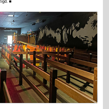
zigd.
■