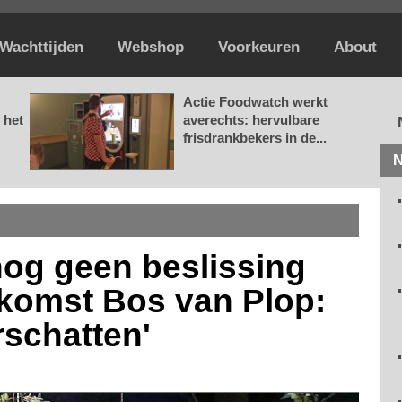
Wachttijden
Webshop
Voorkeuren
About
Actie Foodwatch werkt
 het
averechts: hervulbare
frisdrankbekers in de...
N
nog geen beslissing
komst Bos van Plop:
rschatten'