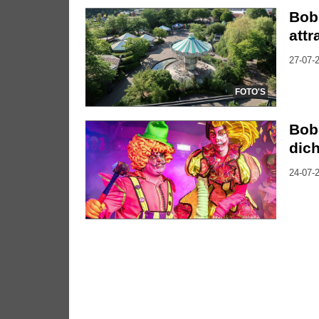
Bob
att
27-07-2
FOTO'S
Bob
dich
24-07-2