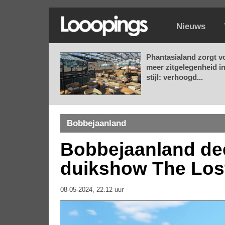
Nieuws
Phantasialand zorgt v
meer zitgelegenheid i
stijl: verhoogd...
Bobbejaanland
Bobbejaanland dee
duikshow The Los
08-05-2024, 22.12 uur