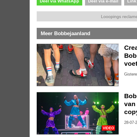
Deel via WhatsApp
Deel via e-mail
Link
Looopings reclame
Meer Bobbejaanland
Cre
Bobb
voe
Gistere
Bob
van
cop
28-07-2
VIDEO