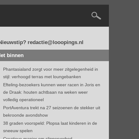
Nieuwstip? redactie@looopings.nl
et binnen
Phantasialand zorgt voor meer zitgelegenheid in
stijl: verhoogd terras met loungebanken
Efteling-bezoekers kunnen weer racen in Joris en
de Draak: houten achtbaan na weken weer
volledig operationeel
PortAventura trekt na 27 seizoenen de stekker uit
bekroonde avondshow
38 graden voorspeld: Plopsa laat kinderen in de
sneeuw spelen
Creatieve manier om slipperverbod