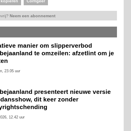
 kopiëren
Corrigeer
vrij?
Neem een abonnement
atieve manier om slipperverbod
ejaanland te omzeilen: afzetlint om je
ten
n, 23.05 uur
bejaanland presenteert nieuwe versie
 dansshow, dit keer zonder
yrightschending
026, 12.42 uur