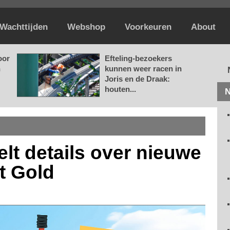
Wachttijden
Webshop
Voorkeuren
About
oor
Efteling-bezoekers
n
kunnen weer racen in
Joris en de Draak:
houten...
N
lt details over nieuwe
t Gold