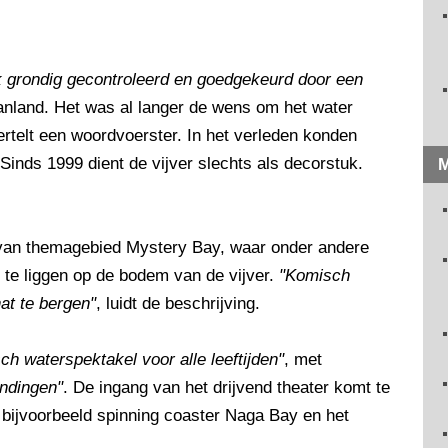
k grondig gecontroleerd en goedgekeurd door een
anland. Het was al langer de wens om het water
ertelt een woordvoerster. In het verleden konden
nds 1999 dient de vijver slechts als decorstuk.
M
 van themagebied Mystery Bay, waar onder andere
t te liggen op de bodem van de vijver.
"Komisch
at te bergen"
, luidt de beschrijving.
ch waterspektakel voor alle leeftijden"
, met
endingen"
. De ingang van het drijvend theater komt te
n bijvoorbeeld spinning coaster Naga Bay en het