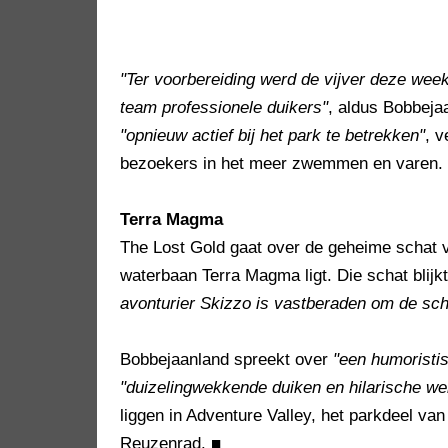
"Ter voorbereiding werd de vijver deze wee
team professionele duikers"
, aldus Bobbeja
"opnieuw actief bij het park te betrekken"
, v
bezoekers in het meer zwemmen en varen. Si
Terra Magma
The Lost Gold gaat over de geheime schat
waterbaan Terra Magma ligt. Die schat blijk
avonturier Skizzo is vastberaden om de sch
Bobbejaanland spreekt over
"een humoristis
"duizelingwekkende duiken en hilarische w
liggen in Adventure Valley, het parkdeel va
Reuzenrad.
■