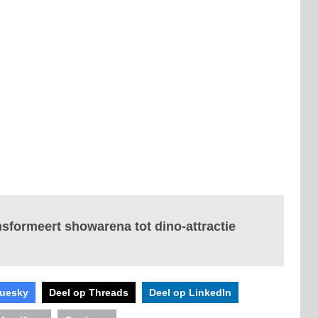
sformeert showarena tot dino-attractie
luesky
Deel op Threads
Deel op LinkedIn