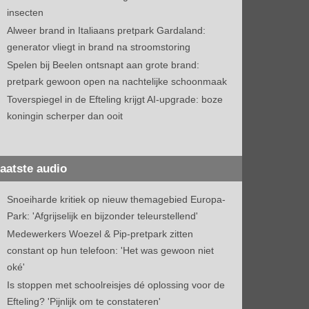
insecten
Alweer brand in Italiaans pretpark Gardaland:
generator vliegt in brand na stroomstoring
Spelen bij Beelen ontsnapt aan grote brand:
pretpark gewoon open na nachtelijke schoonmaak
Toverspiegel in de Efteling krijgt AI-upgrade: boze
koningin scherper dan ooit
aatste audio
Snoeiharde kritiek op nieuw themagebied Europa-
Park: 'Afgrijselijk en bijzonder teleurstellend'
Medewerkers Woezel & Pip-pretpark zitten
constant op hun telefoon: 'Het was gewoon niet
oké'
Is stoppen met schoolreisjes dé oplossing voor de
Efteling? 'Pijnlijk om te constateren'