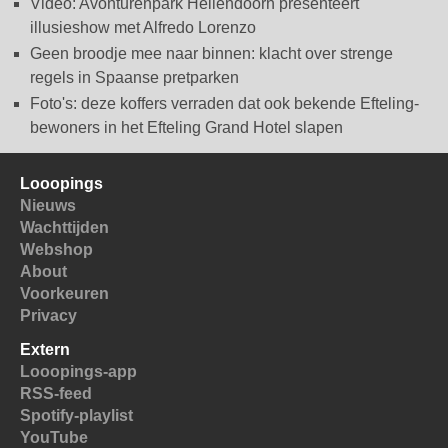
Video: Avonturenpark Hellendoorn presenteert
illusieshow met Alfredo Lorenzo
Geen broodje mee naar binnen: klacht over strenge
regels in Spaanse pretparken
Foto's: deze koffers verraden dat ook bekende Efteling-
bewoners in het Efteling Grand Hotel slapen
Looopings
Nieuws
Wachttijden
Webshop
About
Voorkeuren
Privacy
Extern
Looopings-app
RSS-feed
Spotify-playlist
YouTube