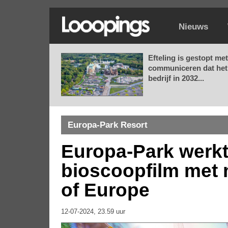
Nieuws
Efteling is gestopt met
communiceren dat het
bedrijf in 2032...
Europa-Park Resort
Europa-Park werkt
bioscoopfilm met 
of Europe
12-07-2024, 23.59 uur