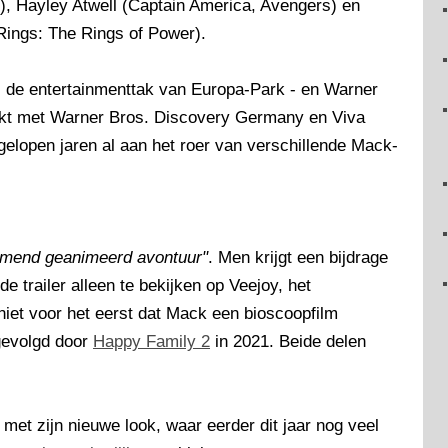
, Hayley Atwell (Captain America, Avengers) en
Rings: The Rings of Power).
- de entertainmenttak van Europa-Park - en Warner
rkt met Warner Bros. Discovery Germany en Viva
elopen jaren al aan het roer van verschillende Mack-
rmend geanimeerd avontuur"
. Men krijgt een bijdrage
e trailer alleen te bekijken op Veejoy, het
niet voor het eerst dat Mack een bioscoopfilm
gevolgd door
Happy Family 2
in 2021. Beide delen
met zijn nieuwe look, waar eerder dit jaar nog veel