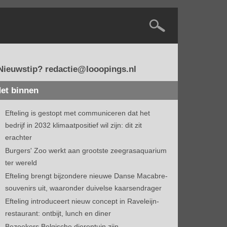
Nieuwstip? redactie@looopings.nl
et binnen
Efteling is gestopt met communiceren dat het
bedrijf in 2032 klimaatpositief wil zijn: dit zit
erachter
Burgers' Zoo werkt aan grootste zeegrasaquarium
ter wereld
Efteling brengt bijzondere nieuwe Danse Macabre-
souvenirs uit, waaronder duivelse kaarsendrager
Efteling introduceert nieuw concept in Raveleijn-
restaurant: ontbijt, lunch en diner
Bezoekers Belgische dierentuin zijn