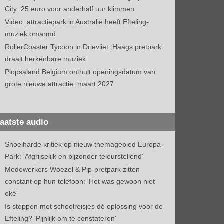
City: 25 euro voor anderhalf uur klimmen
Video: attractiepark in Australië heeft Efteling-
muziek omarmd
RollerCoaster Tycoon in Drievliet: Haags pretpark
draait herkenbare muziek
Plopsaland Belgium onthult openingsdatum van
grote nieuwe attractie: maart 2027
aatste audio
Snoeiharde kritiek op nieuw themagebied Europa-
Park: 'Afgrijselijk en bijzonder teleurstellend'
Medewerkers Woezel & Pip-pretpark zitten
constant op hun telefoon: 'Het was gewoon niet
oké'
Is stoppen met schoolreisjes dé oplossing voor de
Efteling? 'Pijnlijk om te constateren'