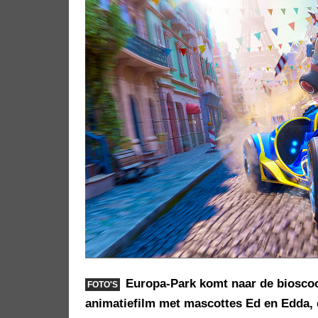
Europa-Park komt naar de bioscoop
FOTO'S
animatiefilm met mascottes Ed en Edda, 