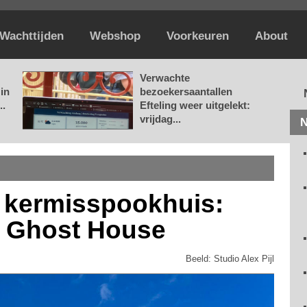
Wachttijden
Webshop
Voorkeuren
About
Verwachte
in
bezoekersaantallen
..
Efteling weer uitgelekt:
vrijdag...
N
 kermisspookhuis:
d Ghost House
Beeld: Studio Alex Pijl