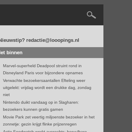
Nieuwstip? redactie@looopings.nl
et binnen
Marvel-superheld Deadpool struint rond in
Disneyland Paris voor bijzondere opnames
Verwachte bezoekersaantallen Efteling weer
uitgelekt: vrijdag wordt een drukke dag, zondag
niet
Nintendo duikt vandaag op in Slagharen:
bezoekers kunnen gratis gamen
Movie Park zet veertig miljoenste bezoeker in het
zonnetje: gezin krijgt flinke prijzenregen
Actie Foodwatch werkt averechts: hervulbare