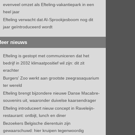
evenveel omzet als Efteling-vakantiepark in een
heel jaar
Efteling verwacht dat AI-Sprookjesboom nog dit
jaar geïntroduceerd wordt
eer nieuws
Efteling is gestopt met communiceren dat het
bedrijf in 2032 klimaatpositief wil zijn: dit zit
erachter
Burgers' Zoo werkt aan grootste zeegrasaquarium
ter wereld
Efteling brengt bijzondere nieuwe Danse Macabre-
souvenirs uit, waaronder duivelse kaarsendrager
Efteling introduceert nieuw concept in Raveleijn-
restaurant: ontbijt, lunch en diner
Bezoekers Belgische dierentuin zijn
gewaarschuwd: hier kruipen tegenwoordig