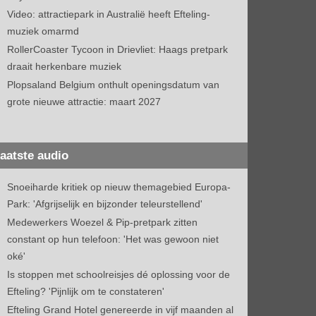
Video: attractiepark in Australië heeft Efteling-
muziek omarmd
RollerCoaster Tycoon in Drievliet: Haags pretpark
draait herkenbare muziek
Plopsaland Belgium onthult openingsdatum van
grote nieuwe attractie: maart 2027
aatste audio
Snoeiharde kritiek op nieuw themagebied Europa-
Park: 'Afgrijselijk en bijzonder teleurstellend'
Medewerkers Woezel & Pip-pretpark zitten
constant op hun telefoon: 'Het was gewoon niet
oké'
Is stoppen met schoolreisjes dé oplossing voor de
Efteling? 'Pijnlijk om te constateren'
Efteling Grand Hotel genereerde in vijf maanden al