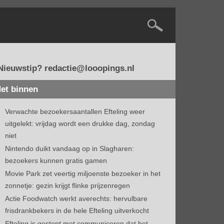
Nieuwstip? redactie@looopings.nl
et binnen
Verwachte bezoekersaantallen Efteling weer
uitgelekt: vrijdag wordt een drukke dag, zondag
niet
Nintendo duikt vandaag op in Slagharen:
bezoekers kunnen gratis gamen
Movie Park zet veertig miljoenste bezoeker in het
zonnetje: gezin krijgt flinke prijzenregen
Actie Foodwatch werkt averechts: hervulbare
frisdrankbekers in de hele Efteling uitverkocht
Efteling is gestopt met communiceren dat het