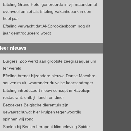
Efteling Grand Hotel genereerde in vijf maanden al
evenveel omzet als Efteling-vakantiepark in een
heel jaar
Efteling verwacht dat AI-Sprookjesboom nog dit
jaar geïntroduceerd wordt
eer nieuws
Burgers' Zoo werkt aan grootste zeegrasaquarium
ter wereld
Efteling brengt bijzondere nieuwe Danse Macabre-
souvenirs uit, waaronder duivelse kaarsendrager
Efteling introduceert nieuw concept in Raveleijn-
restaurant: ontbijt, lunch en diner
Bezoekers Belgische dierentuin zijn
gewaarschuwd: hier kruipen tegenwoordig
spinnen vrij rond
Spelen bij Beelen heropent klimbeleving Spider