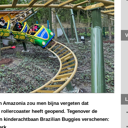
V
L
n Amazonia zou men bijna vergeten dat
 rollercoaster heeft geopend. Tegenover de
n kinderachtbaan Brazilian Buggies verschenen:
ark.