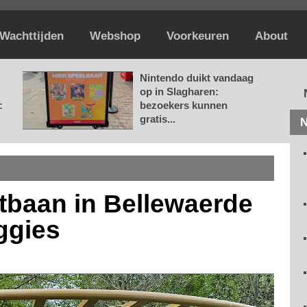
Wachttijden
Webshop
Voorkeuren
About
Nintendo duikt vandaag
op in Slagharen:
:
bezoekers kunnen
gratis...
N
chtbaan in Bellewaerde
ggies