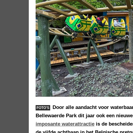
Door alle aandacht voor waterbaa
FOTO'S
Bellewaerde Park dit jaar ook een nieuwe
imposante waterattractie
is de bescheide
de vijfde achtbaan in het Belgische pretp