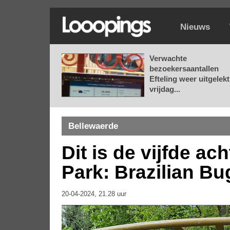
Nieuws
Verwachte
bezoekersaantallen
Efteling weer uitgelekt
vrijdag...
Bellewaerde
Dit is de vijfde a
Park: Brazilian Bu
20-04-2024, 21.28 uur