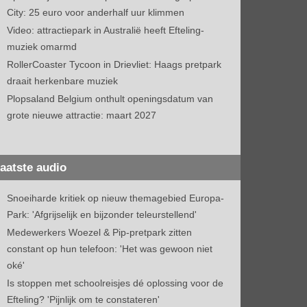
City: 25 euro voor anderhalf uur klimmen
Video: attractiepark in Australië heeft Efteling-
muziek omarmd
RollerCoaster Tycoon in Drievliet: Haags pretpark
draait herkenbare muziek
Plopsaland Belgium onthult openingsdatum van
grote nieuwe attractie: maart 2027
aatste audio
Snoeiharde kritiek op nieuw themagebied Europa-
Park: 'Afgrijselijk en bijzonder teleurstellend'
Medewerkers Woezel & Pip-pretpark zitten
constant op hun telefoon: 'Het was gewoon niet
oké'
Is stoppen met schoolreisjes dé oplossing voor de
Efteling? 'Pijnlijk om te constateren'