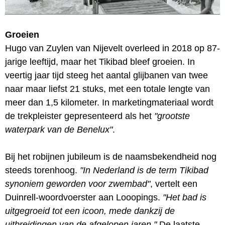
Groeien
Hugo van Zuylen van Nijevelt overleed in 2018 op 87-
jarige leeftijd, maar het Tikibad bleef groeien. In
veertig jaar tijd steeg het aantal glijbanen van twee
naar maar liefst 21 stuks, met een totale lengte van
meer dan 1,5 kilometer. In marketingmateriaal wordt
de trekpleister gepresenteerd als het
"grootste
waterpark van de Benelux"
.
Bij het robijnen jubileum is de naamsbekendheid nog
steeds torenhoog.
"In Nederland is de term Tikibad
synoniem geworden voor zwembad"
, vertelt een
Duinrell-woordvoerster aan Looopings.
"Het bad is
uitgegroeid tot een icoon, mede dankzij de
uitbreidingen van de afgelopen jaren."
De laatste