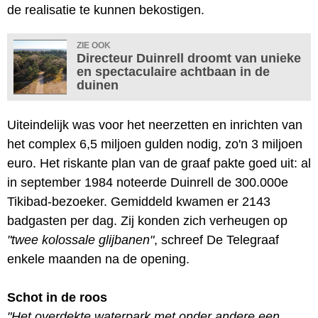
de realisatie te kunnen bekostigen.
ZIE OOK
Directeur Duinrell droomt van unieke
en spectaculaire achtbaan in de
duinen
Uiteindelijk was voor het neerzetten en inrichten van
het complex 6,5 miljoen gulden nodig, zo'n 3 miljoen
euro. Het riskante plan van de graaf pakte goed uit: al
in september 1984 noteerde Duinrell de 300.000e
Tikibad-bezoeker. Gemiddeld kwamen er 2143
badgasten per dag. Zij konden zich verheugen op
"twee kolossale glijbanen"
, schreef De Telegraaf
enkele maanden na de opening.
Schot in de roos
"Het overdekte waterpark met onder andere een