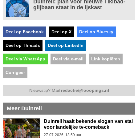
Duinrell: plan voor nieuwe Tikibad-
glijbaan staat in de ijskast
Deel op Facebook
Deel op X
Deel op Bluesky
Deel op Threads
Deel op LinkedIn
Deel via WhatsApp
Deel via e-mail
Link kopiëren
Corrigeer
Nieuwstip? Mail
redactie@looopings.nl
Meer Duinrell
Duinrell haalt bekende slogan van stal
voor landelijke tv-comeback
27-07-2026, 13.59 uur