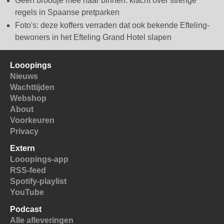
Geen broodje mee naar binnen: klacht over strenge
regels in Spaanse pretparken
Foto's: deze koffers verraden dat ook bekende Efteling-
bewoners in het Efteling Grand Hotel slapen
Looopings
Nieuws
Wachttijden
Webshop
About
Voorkeuren
Privacy
Extern
Looopings-app
RSS-feed
Spotify-playlist
YouTube
Podcast
Alle afleveringen