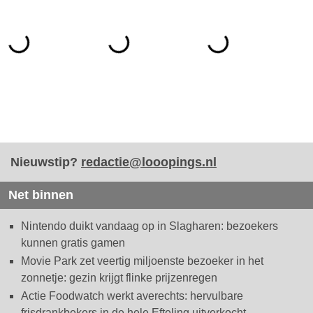
Nieuwstip?
redactie@looopings.nl
Net binnen
Nintendo duikt vandaag op in Slagharen: bezoekers
kunnen gratis gamen
Movie Park zet veertig miljoenste bezoeker in het
zonnetje: gezin krijgt flinke prijzenregen
Actie Foodwatch werkt averechts: hervulbare
frisdrankbekers in de hele Efteling uitverkocht