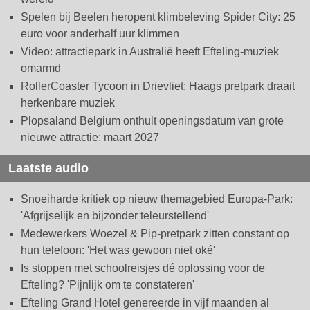
Spelen bij Beelen heropent klimbeleving Spider City: 25
euro voor anderhalf uur klimmen
Video: attractiepark in Australië heeft Efteling-muziek
omarmd
RollerCoaster Tycoon in Drievliet: Haags pretpark draait
herkenbare muziek
Plopsaland Belgium onthult openingsdatum van grote
nieuwe attractie: maart 2027
Laatste audio
Snoeiharde kritiek op nieuw themagebied Europa-Park:
'Afgrijselijk en bijzonder teleurstellend'
Medewerkers Woezel & Pip-pretpark zitten constant op
hun telefoon: 'Het was gewoon niet oké'
Is stoppen met schoolreisjes dé oplossing voor de
Efteling? 'Pijnlijk om te constateren'
Efteling Grand Hotel genereerde in vijf maanden al