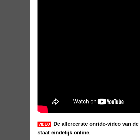
De allereerste onride-video van de 
VIDEO
staat eindelijk online.