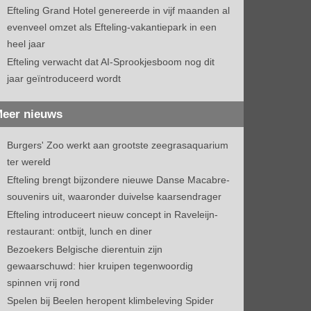
Efteling Grand Hotel genereerde in vijf maanden al
evenveel omzet als Efteling-vakantiepark in een
heel jaar
Efteling verwacht dat AI-Sprookjesboom nog dit
jaar geïntroduceerd wordt
eer nieuws
Burgers' Zoo werkt aan grootste zeegrasaquarium
ter wereld
Efteling brengt bijzondere nieuwe Danse Macabre-
souvenirs uit, waaronder duivelse kaarsendrager
Efteling introduceert nieuw concept in Raveleijn-
restaurant: ontbijt, lunch en diner
Bezoekers Belgische dierentuin zijn
gewaarschuwd: hier kruipen tegenwoordig
spinnen vrij rond
Spelen bij Beelen heropent klimbeleving Spider