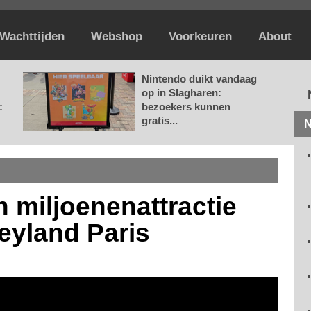
Wachttijden
Webshop
Voorkeuren
About
Nintendo duikt vandaag
op in Slagharen:
:
bezoekers kunnen
gratis...
N
 miljoenenattractie
neyland Paris