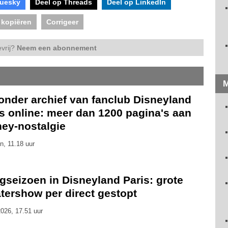
luesky
Deel op Threads
Deel op LinkedIn
 kopiëren
Corrigeer
vrij?
Neem een abonnement
M
onder archief van fanclub Disneyland
s online: meer dan 1200 pagina's aan
ney-nostalgie
n, 11.18 uur
gseizoen in Disneyland Paris: grote
tershow per direct gestopt
026, 17.51 uur