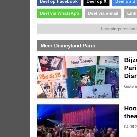
Deel op Facebook
Deel op X
Deel op B
Deel via WhatsApp
Deel via e-mail
Link
Looopings reclame
Meer Disneyland Paris
Bijz
Pari
Dis
Gistere
Hoo
thea
04-08-2