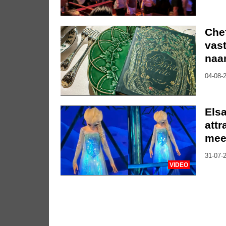
Che
vast
naa
04-08-2
Elsa
attr
mee
31-07-2
VIDEO