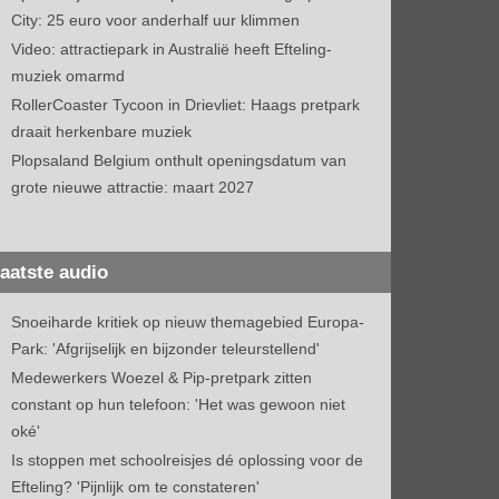
City: 25 euro voor anderhalf uur klimmen
Video: attractiepark in Australië heeft Efteling-
muziek omarmd
RollerCoaster Tycoon in Drievliet: Haags pretpark
draait herkenbare muziek
Plopsaland Belgium onthult openingsdatum van
grote nieuwe attractie: maart 2027
aatste audio
Snoeiharde kritiek op nieuw themagebied Europa-
Park: 'Afgrijselijk en bijzonder teleurstellend'
Medewerkers Woezel & Pip-pretpark zitten
constant op hun telefoon: 'Het was gewoon niet
oké'
Is stoppen met schoolreisjes dé oplossing voor de
Efteling? 'Pijnlijk om te constateren'