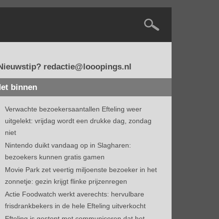
Nieuwstip? redactie@looopings.nl
et binnen
Verwachte bezoekersaantallen Efteling weer
uitgelekt: vrijdag wordt een drukke dag, zondag
niet
Nintendo duikt vandaag op in Slagharen:
bezoekers kunnen gratis gamen
Movie Park zet veertig miljoenste bezoeker in het
zonnetje: gezin krijgt flinke prijzenregen
Actie Foodwatch werkt averechts: hervulbare
frisdrankbekers in de hele Efteling uitverkocht
Efteling is gestopt met communiceren dat het