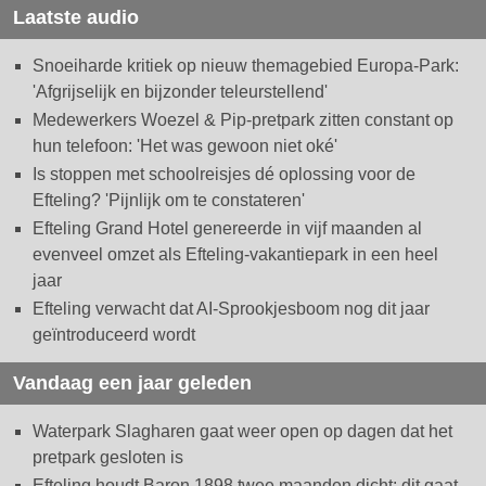
Laatste audio
Snoeiharde kritiek op nieuw themagebied Europa-Park:
'Afgrijselijk en bijzonder teleurstellend'
Medewerkers Woezel & Pip-pretpark zitten constant op
hun telefoon: 'Het was gewoon niet oké'
Is stoppen met schoolreisjes dé oplossing voor de
Efteling? 'Pijnlijk om te constateren'
Efteling Grand Hotel genereerde in vijf maanden al
evenveel omzet als Efteling-vakantiepark in een heel
jaar
Efteling verwacht dat AI-Sprookjesboom nog dit jaar
geïntroduceerd wordt
Vandaag een jaar geleden
Waterpark Slagharen gaat weer open op dagen dat het
pretpark gesloten is
Efteling houdt Baron 1898 twee maanden dicht: dit gaat