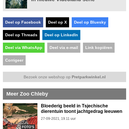
Deel op Facebook
Deel op X
Deel op Bluesky
Deel op Threads
Deel op LinkedIn
Deel via WhatsApp
Deel via e-mail
Link kopiëren
Corrigeer
Bezoek onze webshop op
Pretparkwinkel.nl
Meer Zoo Chleby
Bloederig beeld in Tsjechische
dierentuin toont jachtgedrag leeuwen
27-09-2021, 19.11 uur
FOTO'S