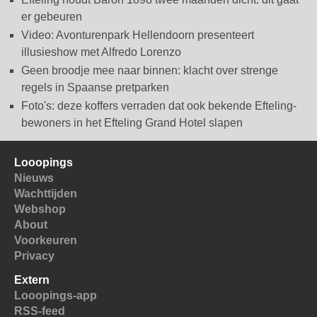
er gebeuren
Video: Avonturenpark Hellendoorn presenteert
illusieshow met Alfredo Lorenzo
Geen broodje mee naar binnen: klacht over strenge
regels in Spaanse pretparken
Foto's: deze koffers verraden dat ook bekende Efteling-
bewoners in het Efteling Grand Hotel slapen
Looopings
Nieuws
Wachttijden
Webshop
About
Voorkeuren
Privacy
Extern
Looopings-app
RSS-feed