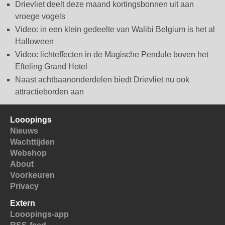
Drievliet deelt deze maand kortingsbonnen uit aan
vroege vogels
Video: in een klein gedeelte van Walibi Belgium is het al
Halloween
Video: lichteffecten in de Magische Pendule boven het
Efteling Grand Hotel
Naast achtbaanonderdelen biedt Drievliet nu ook
attractieborden aan
Looopings
Nieuws
Wachttijden
Webshop
About
Voorkeuren
Privacy
Extern
Looopings-app