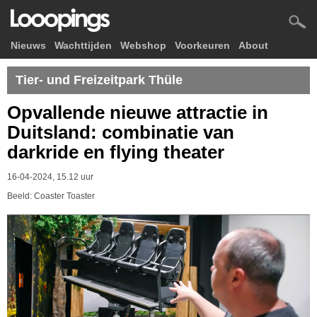
Nieuws
Wachttijden
Webshop
Voorkeuren
About
Tier- und Freizeitpark Thüle
Opvallende nieuwe attractie in
Duitsland: combinatie van
darkride en flying theater
16-04-2024, 15.12 uur
Beeld: Coaster Toaster