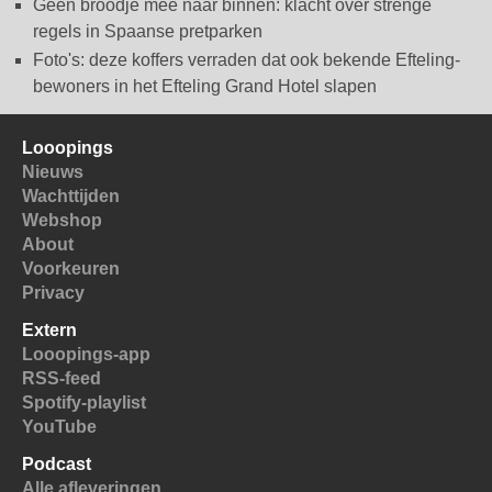
Geen broodje mee naar binnen: klacht over strenge
regels in Spaanse pretparken
Foto's: deze koffers verraden dat ook bekende Efteling-
bewoners in het Efteling Grand Hotel slapen
Looopings
Nieuws
Wachttijden
Webshop
About
Voorkeuren
Privacy
Extern
Looopings-app
RSS-feed
Spotify-playlist
YouTube
Podcast
Alle afleveringen