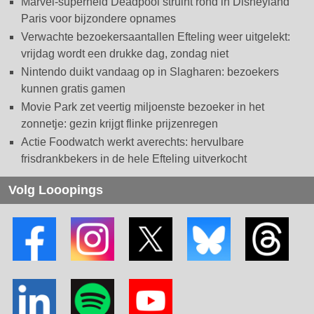
Marvel-superheld Deadpool struint rond in Disneyland
Paris voor bijzondere opnames
Verwachte bezoekersaantallen Efteling weer uitgelekt:
vrijdag wordt een drukke dag, zondag niet
Nintendo duikt vandaag op in Slagharen: bezoekers
kunnen gratis gamen
Movie Park zet veertig miljoenste bezoeker in het
zonnetje: gezin krijgt flinke prijzenregen
Actie Foodwatch werkt averechts: hervulbare
frisdrankbekers in de hele Efteling uitverkocht
Volg Looopings