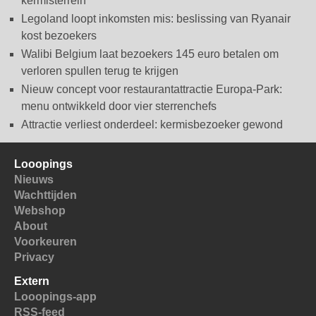
kermisterrein
Legoland loopt inkomsten mis: beslissing van Ryanair
kost bezoekers
Walibi Belgium laat bezoekers 145 euro betalen om
verloren spullen terug te krijgen
Nieuw concept voor restaurantattractie Europa-Park:
menu ontwikkeld door vier sterrenchefs
Attractie verliest onderdeel: kermisbezoeker gewond
Looopings
Nieuws
Wachttijden
Webshop
About
Voorkeuren
Privacy
Extern
Looopings-app
RSS-feed