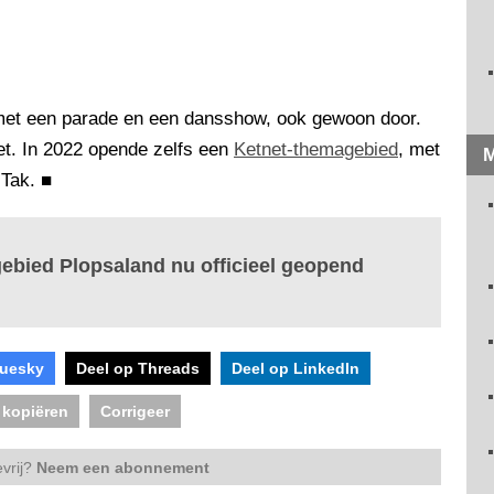
met een parade en een dansshow, ook gewoon door.
et. In 2022 opende zelfs een
Ketnet-themagebied
, met
M
 Tak.
■
ebied Plopsaland nu officieel geopend
luesky
Deel op Threads
Deel op LinkedIn
 kopiëren
Corrigeer
vrij?
Neem een abonnement