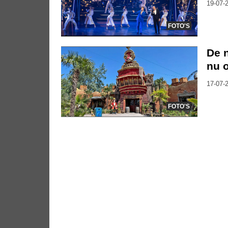
19-07-2
FOTO'S
De n
nu o
17-07-2
FOTO'S