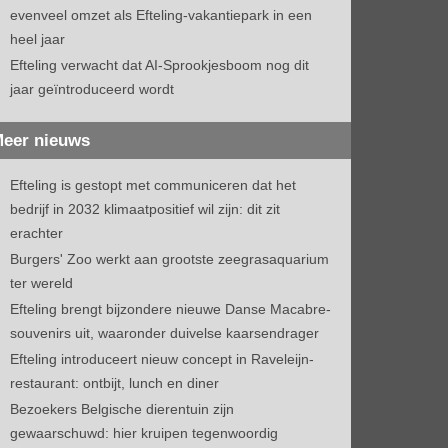
evenveel omzet als Efteling-vakantiepark in een
heel jaar
Efteling verwacht dat AI-Sprookjesboom nog dit
jaar geïntroduceerd wordt
eer nieuws
Efteling is gestopt met communiceren dat het
bedrijf in 2032 klimaatpositief wil zijn: dit zit
erachter
Burgers' Zoo werkt aan grootste zeegrasaquarium
ter wereld
Efteling brengt bijzondere nieuwe Danse Macabre-
souvenirs uit, waaronder duivelse kaarsendrager
Efteling introduceert nieuw concept in Raveleijn-
restaurant: ontbijt, lunch en diner
Bezoekers Belgische dierentuin zijn
gewaarschuwd: hier kruipen tegenwoordig