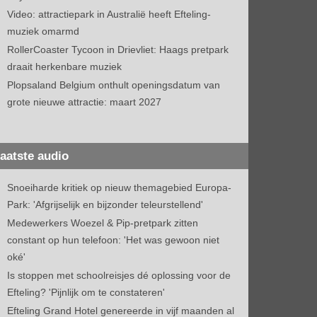
Video: attractiepark in Australië heeft Efteling-
muziek omarmd
RollerCoaster Tycoon in Drievliet: Haags pretpark
draait herkenbare muziek
Plopsaland Belgium onthult openingsdatum van
grote nieuwe attractie: maart 2027
aatste audio
Snoeiharde kritiek op nieuw themagebied Europa-
Park: 'Afgrijselijk en bijzonder teleurstellend'
Medewerkers Woezel & Pip-pretpark zitten
constant op hun telefoon: 'Het was gewoon niet
oké'
Is stoppen met schoolreisjes dé oplossing voor de
Efteling? 'Pijnlijk om te constateren'
Efteling Grand Hotel genereerde in vijf maanden al