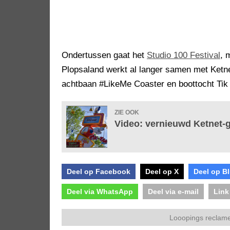
Ondertussen gaat het
Studio 100 Festival
, 
Plopsaland werkt al langer samen met Ketn
achtbaan #LikeMe Coaster en boottocht Tik
ZIE OOK
Video: vernieuwd Ketnet-g
Deel op Facebook
Deel op X
Deel op B
Deel via WhatsApp
Deel via e-mail
Link
Looopings reclame