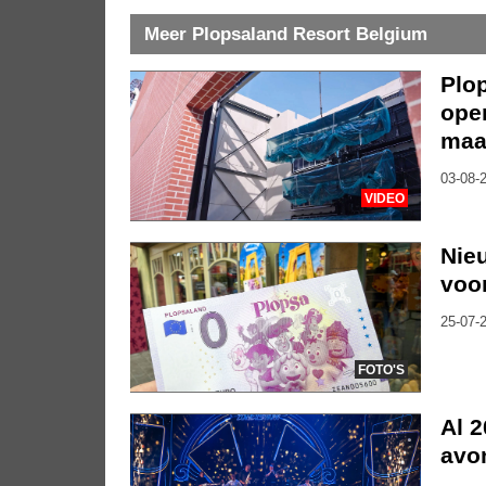
Meer Plopsaland Resort Belgium
Plo
ope
maa
03-08-2
VIDEO
Nie
voor
25-07-2
FOTO'S
Al 2
avo