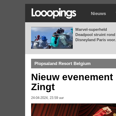
Nieuws
Marvel-superheld
Deadpool struint rond 
Disneyland Paris voor.
Plopsaland Resort Belgium
Nieuw evenement i
Zingt
24-04-2024, 23.59 uur