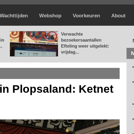
Wachttijden
Webshop
Voorkeuren
About
Verwachte
in
bezoekersaantallen
..
Efteling weer uitgelekt:
vrijdag...
N
n Plopsaland: Ketnet