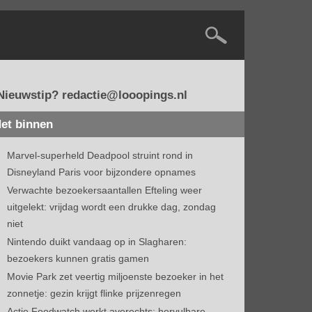
Nieuwstip? redactie@looopings.nl
et binnen
Marvel-superheld Deadpool struint rond in
Disneyland Paris voor bijzondere opnames
Verwachte bezoekersaantallen Efteling weer
uitgelekt: vrijdag wordt een drukke dag, zondag
niet
Nintendo duikt vandaag op in Slagharen:
bezoekers kunnen gratis gamen
Movie Park zet veertig miljoenste bezoeker in het
zonnetje: gezin krijgt flinke prijzenregen
Actie Foodwatch werkt averechts: hervulbare