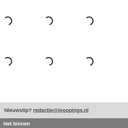
Nieuwstip?
redactie@looopings.nl
Net binnen