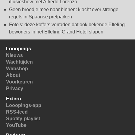
illusieshow met Alfredo Lorenzo
Geen broodje mee naar binnen: klacht over strenge
regels in Spaanse pretparken
Foto's: deze koffers verraden dat ook bekende Efteling-
bewoners in het Efteling Grand Hotel slapen
Looopings
Nieuws
Wachttijden
Webshop
About
Voorkeuren
Privacy
Extern
Looopings-app
RSS-feed
Spotify-playlist
YouTube