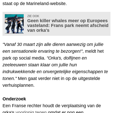
staat op de Marineland-website.
ZIE OOK
Geen killer whales meer op Europees
vasteland: Frans park neemt afscheid
van orka's
"Vanaf 30 maart zijn alle dieren aanwezig om jullie
een sensationele ervaring te bezorgen!"
, meldt het
park op social media.
"Orka's, dolfijnen en
zeeleeuwen staan klaar om jullie hun
indrukwekkende en onvergetelijke eigenschappen te
tonen."
Men gaat verder niet in op de uitgestelde
verhuisplannen.
Onderzoek
Een Franse rechter houdt de verplaatsing van de
orka's
voorlopig tegen
omdat er nog een