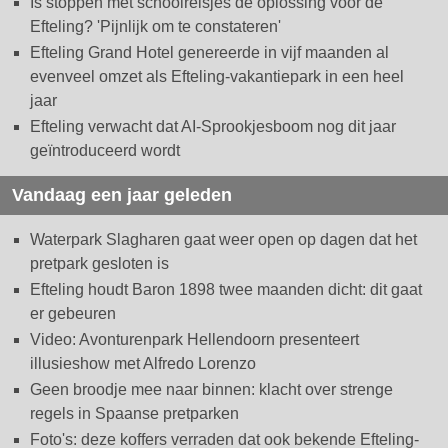
Is stoppen met schoolreisjes dé oplossing voor de
Efteling? 'Pijnlijk om te constateren'
Efteling Grand Hotel genereerde in vijf maanden al
evenveel omzet als Efteling-vakantiepark in een heel
jaar
Efteling verwacht dat AI-Sprookjesboom nog dit jaar
geïntroduceerd wordt
Vandaag een jaar geleden
Waterpark Slagharen gaat weer open op dagen dat het
pretpark gesloten is
Efteling houdt Baron 1898 twee maanden dicht: dit gaat
er gebeuren
Video: Avonturenpark Hellendoorn presenteert
illusieshow met Alfredo Lorenzo
Geen broodje mee naar binnen: klacht over strenge
regels in Spaanse pretparken
Foto's: deze koffers verraden dat ook bekende Efteling-